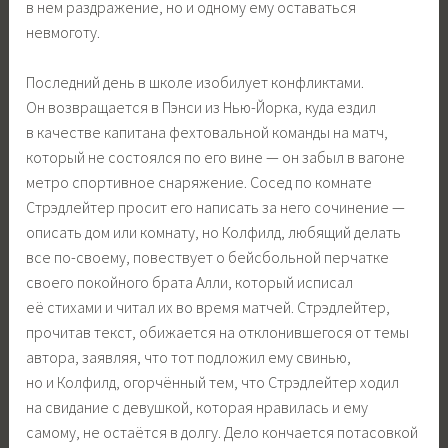
в нем раздражение, но и одному ему оставаться
невмоготу.
Последний день в школе изобилует конфликтами.
Он возвращается в Пэнси из Нью-Йорка, куда ездил
в качестве капитана фехтовальной команды на матч,
который не состоялся по его вине — он забыл в вагоне
метро спортивное снаряжение. Сосед по комнате
Стрэдлейтер просит его написать за него сочинение —
описать дом или комнату, но Колфилд, любящий делать
все по-своему, повествует о бейсбольной перчатке
своего покойного брата Алли, который исписал
её стихами и читал их во время матчей. Стрэдлейтер,
прочитав текст, обижается на отклонившегося от темы
автора, заявляя, что тот подложил ему свинью,
но и Колфилд, огорчённый тем, что Стрэдлейтер ходил
на свидание с девушкой, которая нравилась и ему
самому, не остаётся в долгу. Дело кончается потасовкой