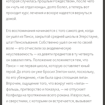
которая случилась прошлым Рождеством», после чего
он «чуть не отдал концы», долго болел, а теперь вот
проходит курс лечения и вскоре надеется вернуться
домой.
Его воспоминания начинаются с того самого дня, когда
он ушёл из Пэнси, закрытой средней школы в Эгерстауне,
штат Пенсильвания. Собственно ушёл он не по своей
воле — его отчислили за академическую
неуспеваемость — из девяти предметов в ту четверть
он завалил пять. Положение осложняется тем, что
Пэнси — не первая школа, которую оставляет юный
герой. До этого он уже бросил Элктон-хилл, поскольку,
по его убеждению, «там была одна сплошная липа».
Впрочем, ощущение того, что вокруг него «липа» —
фальшь, притворство и показуха, — не отпускает
Колфилда на протяжении всего романа. И взрослые,
и сверстники, с которыми он встречается, вызывают