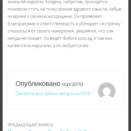
жизнь ей надоела. Холдену, напротив, приходится
поневоле стать на точку зрения здравого смысла, забыв
на время о своём всеотрицании. Он проявляет
благоразумие и ответственность и убеждает сестрёнку
отказаться от своего намерения, уверяя её, что сам
никуда не поедет. Он ведёт Фиби в зоосад, и там она
катается на карусели, а он любуется ею.
Опубликовано
uav2070
Смотреть все записи автора uav2070
ПРЕДЫДУЩАЯ ЗАПИСЬ
Навигация