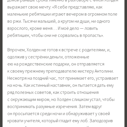
выражает свою мечту: «Я себе представляю, как
маленькие ребятишки играют вечером в огромном поле
во ржи. Тысячи малышей, а кругом ни души, ни одного
взрослого, кроме меня… И моё дело — ловить
ребятишек, чтобы они не сорвались в пропасть».
Впрочем, Холден не готов к встрече с родителями, и,
одолжив у сестрёнки деньги, отложенные
ею на рождественские подарки, он отправляется
к своему прежнему преподавателю мистеру Антолини.
Несмотря на поздний час, тот принимает его, устраивает
на ночь. Как истинный наставник, он пытается дать ему
ряд полезных советов, как строить отношения
с окружающим миром, но Холден слишком устал, чтобы
воспринимать разумные изречения. Затем вдруг
он просыпается среди ночи и обнаруживает у своей
кровати учителя, который гладит ему лоб. Заподозрив