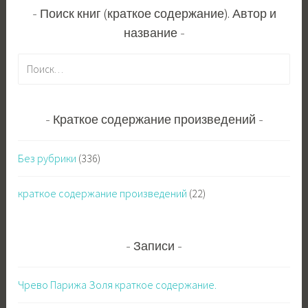
Поиск книг (краткое содержание). Автор и
название
Н
а
й
т
Краткое содержание произведений
и
:
Без рубрики
(336)
краткое содержание произведений
(22)
Записи
Чрево Парижа Золя краткое содержание.