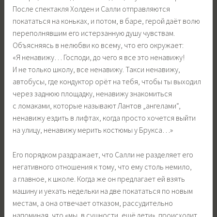
После спектакля Холден и Салли отправляются
покататься на коньках, и потом, в баре, герой даёт волю
переполнявшим его истерзанную душу чувствам.
Объясняясь в нелюбви ко всему, что его окружает:
«Я ненавижу… Господи, до чего я все это ненавижу!
И не только школу, все ненавижу. Такси ненавижу,
автобусы, где кондуктор орёт на тебя, чтобы ты выходил
через заднюю площадку, ненавижу знакомиться
с ломаками, которые называют Лантов „ангелами“,
ненавижу ездить в лифтах, когда просто хочется выйти
на улицу, ненавижу мерить костюмы у Брукса…»
Его порядком раздражает, что Салли не разделяет его
негативного отношения к тому, что ему столь немило,
а главное, к школе. Когда же он предлагает ей взять
машину и уехать недельки на две покататься по новым
местам, а она отвечает отказом, рассудительно
напоминая, что «мы, в сущности, ещё дети», происходит