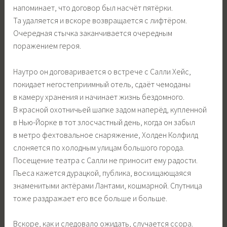
напоминает, что договор был насчёт пятёрки.
Та удаляется и вскоре возвращается с лифтёром.
Очередная стычка заканчивается очередным
поражением героя.
Наутро он договаривается о встрече с Салли Хейс,
покидает негостеприимный отель, сдаёт чемоданы
в камеру хранения и начинает жизнь бездомного.
В красной охотничьей шапке задом наперёд, купленной
в Нью-Йорке в тот злосчастный день, когда он забыл
в метро фехтовальное снаряжение, Холден Колфилд
слоняется по холодным улицам большого города.
Посещение театра с Салли не приносит ему радости.
Пьеса кажется дурацкой, публика, восхищающаяся
знаменитыми актёрами Лантами, кошмарной. Спутница
тоже раздражает его все больше и больше.
Вскоре, как и следовало ожидать, случается ссора.