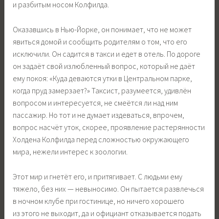
и разбитым носом Колфилда.
Оказавшись в Нью-Йорке, он понимает, что не может
явиться домой и сообщить родителям о том, что его
исключили. Он садится в такси и едет в отель. По дороге
он задаёт свой излюбленный вопрос, который не даёт
ему покоя: «Куда деваются утки в Центральном парке,
когда пруд замерзает?» Таксист, разумеется, удивлён
вопросом и интересуется, не смеётся ли над ним
пассажир. Но тот и не думает издеваться, впрочем,
вопрос насчёт уток, скорее, проявление растерянности
Холдена Колфилда перед сложностью окружающего
мира, нежели интерес к зоологии.
Этот мир и гнетёт его, и притягивает. С людьми ему
тяжело, без них — невыносимо. Он пытается развлечься
в ночном клубе при гостинице, но ничего хорошего
из этого не выходит, да и официант отказывается подать