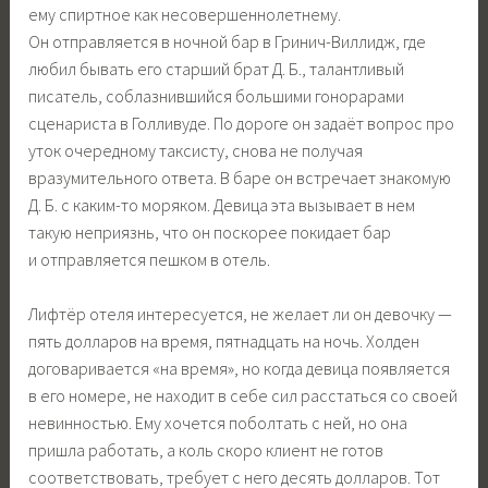
ему спиртное как несовершеннолетнему.
Он отправляется в ночной бар в Гринич-Виллидж, где
любил бывать его старший брат Д. Б., талантливый
писатель, соблазнившийся большими гонорарами
сценариста в Голливуде. По дороге он задаёт вопрос про
уток очередному таксисту, снова не получая
вразумительного ответа. В баре он встречает знакомую
Д. Б. с каким-то моряком. Девица эта вызывает в нем
такую неприязнь, что он поскорее покидает бар
и отправляется пешком в отель.
Лифтёр отеля интересуется, не желает ли он девочку —
пять долларов на время, пятнадцать на ночь. Холден
договаривается «на время», но когда девица появляется
в его номере, не находит в себе сил расстаться со своей
невинностью. Ему хочется поболтать с ней, но она
пришла работать, а коль скоро клиент не готов
соответствовать, требует с него десять долларов. Тот