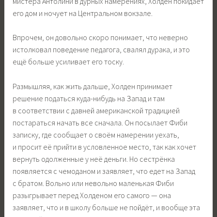
мистера Антолини в дурных намерениях, Холден покидает
его дом и ночует на Центральном вокзале.
Впрочем, он довольно скоро понимает, что неверно
истолковал поведение педагога, свалял дурака, и это
ещё больше усиливает его тоску.
Размышляя, как жить дальше, Холден принимает
решение податься куда-нибудь на Запад и там
в соответствии с давней американской традицией
постараться начать все сначала. Он посылает Фиби
записку, где сообщает о своём намерении уехать,
и просит её прийти в условленное место, так как хочет
вернуть одолженные у неё деньги. Но сестрёнка
появляется с чемоданом и заявляет, что едет на Запад
с братом. Вольно или невольно маленькая Фиби
разыгрывает перед Холденом его самого — она
заявляет, что и в школу больше не пойдёт, и вообще эта