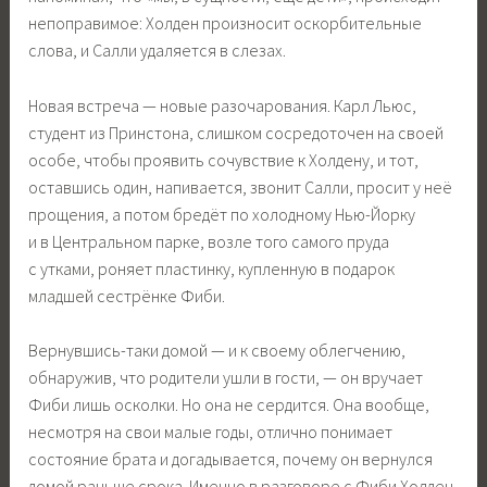
непоправимое: Холден произносит оскорбительные
слова, и Салли удаляется в слезах.
Новая встреча — новые разочарования. Карл Льюс,
студент из Принстона, слишком сосредоточен на своей
особе, чтобы проявить сочувствие к Холдену, и тот,
оставшись один, напивается, звонит Салли, просит у неё
прощения, а потом бредёт по холодному Нью-Йорку
и в Центральном парке, возле того самого пруда
с утками, роняет пластинку, купленную в подарок
младшей сестрёнке Фиби.
Вернувшись-таки домой — и к своему облегчению,
обнаружив, что родители ушли в гости, — он вручает
Фиби лишь осколки. Но она не сердится. Она вообще,
несмотря на свои малые годы, отлично понимает
состояние брата и догадывается, почему он вернулся
домой раньше срока. Именно в разговоре с Фиби Холден