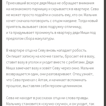
Приехавший вскоре дядя Миша не обращает внимания
на незнакомого парнишку и скрывается в квартире. Сева
не может просто подойти и сказать ему, кто он. Мальчик
хочет сначала поговорить с отцом наедине. Тогда новый
приятель вызывает свою подружку-отличницу,
и та придумывает проникнуть в квартиру дяди Миши под
предлогом сбора макулатуры.
В квартире отца на Севу вновь нападает робость.
Он пишет записку на клочке газеты, бросает её в вазу,
ставит вазу в уголок и уходит вместе с ребятами. Дядя
Миша замечает вазу и зовёт Севу через окно. Мальчик
возвращается один, они разговаривают. Отец узнаёт,
что Сева приехал с Алтая, и начинает вспоминать
прошлое, выставляя себя героем-целинником.
Сева не находит в рассказах отца ни слова правды.
Мальчику становится «скучно-скучно», и он уходит, так