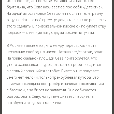
Их сопровождает вожатая Наташа. Она настолько
бдительна, что Сева называет её про себя «Детектив».
На одной из остановок Сева хочет послать телеграмму
отцу, но Наташа всё время рядом, и мальчик не решается
этого сделать. В привокзальном киоске он покупает отцу
подарок — глиняную вазу с двумя яркими петухами.
В Москве выясняется, что между пересадками есть
несколько свободных часов. Наташа ведёт отряд гулять.
На привокзальной площади Сева притворяется, что
у него развязался шнурок, отстаёт от ребят и садится
в первый попавшийся автобус. Билет он не покупает —
у него нет мелочи, только трёхрублёвая купюра. Это
замечает женщина-контролёр и начинает возмущаться:
с багажом, а за билет не заплатил. Она собирается
оштрафовать Севу, но тут вмешивается водитель
автобуса и отпускает мальчика.