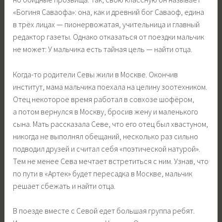
«Богиня Саваофа»: она, как и древний бог Саваоф, едина
в трёх лицах — пионервожатая, учительница и главный
редактор газеты. Однако отказаться от поездки мальчик
не может: У мальчика есть тайная цель — найти отца.
Когда-то родители Севы жили в Москве. Окончив
институт, мама мальчика поехала на целину зоотехником.
Отец некоторое время работал в совхозе шофёром,
а потом вернулся в Москву, бросив жену и маленького
сына. Мать рассказала Севе, что его отец был хвастуном,
никогда не выполнял обещаний, несколько раз сильно
подводил друзей и считал себя «поэтической натурой».
Тем не менее Сева мечтает встретиться с ним. Узнав, что
по пути в «Артек» будет пересадка в Москве, мальчик
решает сбежать и найти отца.
В поезде вместе с Севой едет большая группа ребят.