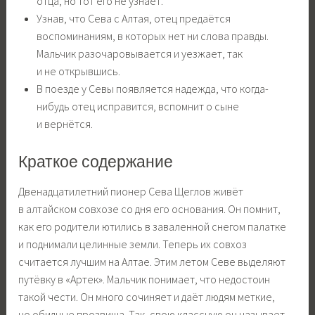
отца, но тот его не узнаёт.
Узнав, что Сева с Алтая, отец предаётся
воспоминаниям, в которых нет ни слова правды.
Мальчик разочаровывается и уезжает, так
и не открывшись.
В поезде у Севы появляется надежда, что когда-
нибудь отец исправится, вспомнит о сыне
и вернётся.
Краткое содержание
Двенадцатилетний пионер Сева Щеглов живёт
в алтайском совхозе со дня его основания. Он помнит,
как его родители ютились в заваленной снегом палатке
и поднимали целинные земли. Теперь их совхоз
считается лучшим на Алтае. Этим летом Севе выделяют
путёвку в «Артек». Мальчик понимает, что недостоин
такой чести. Он много сочиняет и даёт людям меткие,
но обидные прозвища. Так, свою классную он называет