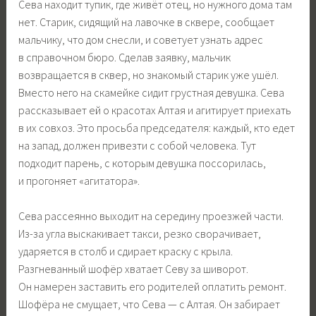
Сева находит тупик, где живёт отец, но нужного дома там
нет. Старик, сидящий на лавочке в сквере, сообщает
мальчику, что дом снесли, и советует узнать адрес
в справочном бюро. Сделав заявку, мальчик
возвращается в сквер, но знакомый старик уже ушёл.
Вместо него на скамейке сидит грустная девушка. Сева
рассказывает ей о красотах Алтая и агитирует приехать
в их совхоз. Это просьба председателя: каждый, кто едет
на запад, должен привезти с собой человека. Тут
подходит парень, с которым девушка поссорилась,
и прогоняет «агитатора».
Сева рассеянно выходит на середину проезжей части.
Из-за угла выскакивает такси, резко сворачивает,
ударяется в столб и сдирает краску с крыла.
Разгневанный шофёр хватает Севу за шиворот.
Он намерен заставить его родителей оплатить ремонт.
Шофёра не смущает, что Сева — с Алтая. Он забирает