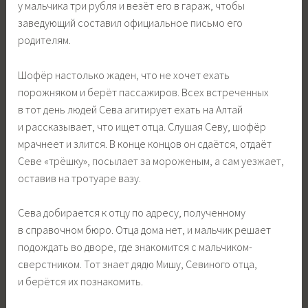
у мальчика три рубля и везёт его в гараж, чтобы
заведующий составил официальное письмо его
родителям.
Шофёр настолько жаден, что не хочет ехать
порожняком и берёт пассажиров. Всех встреченных
в тот день людей Сева агитирует ехать на Алтай
и рассказывает, что ищет отца. Слушая Севу, шофёр
мрачнеет и злится. В конце концов он сдаётся, отдаёт
Севе «трёшку», посылает за мороженым, а сам уезжает,
оставив на тротуаре вазу.
Сева добирается к отцу по адресу, полученному
в справочном бюро. Отца дома нет, и мальчик решает
подождать во дворе, где знакомится с мальчиком-
сверстником. Тот знает дядю Мишу, Севиного отца,
и берётся их познакомить.