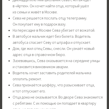
в «Артек». Он хочет найти отца, который ушёл
из семьи и живёт в Москве.
Сева не решается послать отцу телеграмму.
Он покупает ему в подарок вазу.
На пересадке в Москве Сева убегает от вожатой.
В автобусе мальчик едет без билета. Водитель
автобуса спасает Севу от штрафа и отпускает.
Дом, где жил отец Севы, снесли. Он узнаёт новый
адрес отца в справочном бюро.
Зазевавшись, Сева оказывается на середине улицы
и становится виновником аварии.
Водитель хочет заставить родителей мальчика
оплатить ремонт.
Сева признаётся шофёру, что разыскивает отца,
и тот отпускает его.
Отца дома не оказывается. Во дворе Сева знакомится
с ребятами. С их помощью он попадает в квартиру