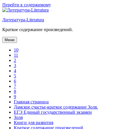
Перейти к содержимому
Литература-Literatura
Краткое содержание произведений.
Меню
10
11
2
3
4
5
6
7
8
9
Главная страница
Дамское счастье-краткое содержание Золя.
ЕГЭ Единый государственный экзамен
Золя
Книги для развития
Краткое содержание произведений