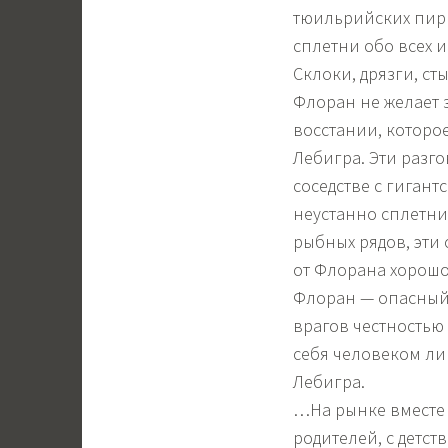
тюильрийских пирш
сплетни обо всех и
Склоки, дрязги, с
Флоран не желает 
восстании, которо
Лебигра. Эти разг
соседстве с гиган
неустанно сплетни
рыбных рядов, эти 
от Флорана хорошо 
Флоран — опасный 
врагов честностью 
себя человеком л
Лебигра.
…На рынке вместе 
родителей, с детст