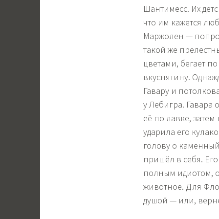
Шантимесс. Их детс
что им кажется лю
Маржолен — попрос
такой же прелестн
цветами, бегает по
вкуснятину. Однаж
Гавару и потолков
у Лебигра. Гавара 
её по лавке, затем
ударила его кулако
голову о каменный
пришёл в себя. Его
полным идиотом, о
животное. Для Фло
душой — или, верне