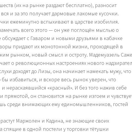
еств (их на рынке раздают бесплатно), разносит
 вся и за это получает дармовые лакомые кусочки.
тычки ежеминутно вспыхивают в царстве изобилия.
замечать всего этого — он уже поглощён мыслью о
е обсуждает с Гаваром и новыми друзьями в кабачке
оворы придают их монотонной жизни, проходящей в
тским рынком, новый смысл и остроту. Мадемуазель Саж
чает о революционных настроениях нового надзирате
слухи доходят до Лизы, она начинает намекать мужу, что
бы избавиться, и вскоре весь рынок уверен, что
и нераскаявшийся «красный». И без того нажив себе
и прямотой, он становится на рынке изгоем и чувствуе
ишь среди внимающих ему единомышленников, гостей
растут Маржолен и Кадина, не знающие своих
ва спящие в одной постели у торговки тётушки