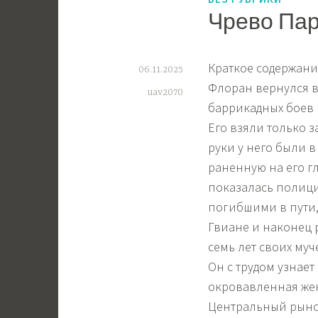
Чрево Пар
Краткое содержан
06.11.2025
Флоран вернулся в 
uav2070
баррикадных боев 
Его взяли только з
руки у него были 
раненную на его гл
показалась полици
погибшими в пути,
Гвиане и наконец 
семь лет своих муч
Он с трудом узнает
окровавленная жен
Центральный рынок