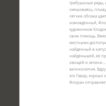
требушиные ряды, 
смешиваясь, плыву
лёгкие облака цве
измождённый, Флора
художником Клодом
свою помощь. Вмес
местными достопри
найденный в капуст
найдёнышей, её пр
овощей и зелени… 
великолепия. Вдруг
это Гавар, хорошо 
Флоран отправляет