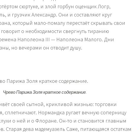
отёртом сюртуке, и злой горбун оценщик Логр,
ь, и грузчик Александр. Они и составляют круг
ана, который мало-помалу перестаёт скрывать свои
е говорит о необходимости свергнуть тиранию
емена Наполеона III — Наполеона Малого. Дни
ны, но вечерами он отводит душу.
Чрево Парижа Золя краткое содержание.
ивёт своей сытной, крикливой жизнью: торговки
ся, сплетничают. Нормандка ругает вечную соперницу
слухи о ней и о Флоране. Он-то и становится главным
в. Старая дева мадемуазель Саже, питающаяся остатка