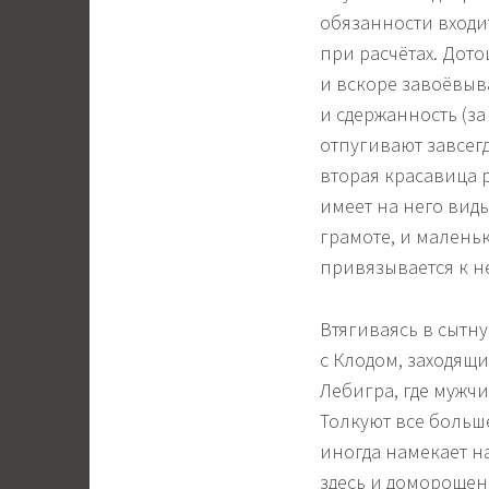
обязанности входит
при расчётах. Дот
и вскоре завоёвыв
и сдержанность (за
отпугивают завсег
вторая красавица 
имеет на него вид
грамоте, и малень
привязывается к н
Втягиваясь в сытн
с Клодом, заходящи
Лебигра, где мужч
Толкуют все больш
иногда намекает на
здесь и домороще