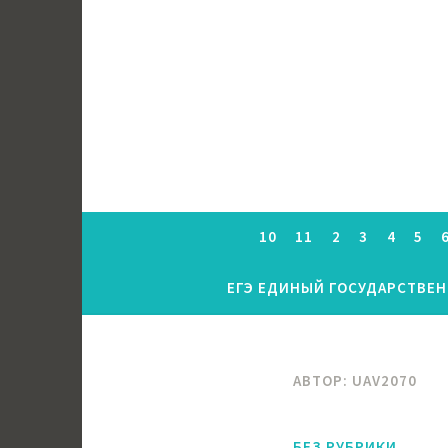
Перейти
к
содержимому
10
11
2
3
4
5
ЕГЭ ЕДИНЫЙ ГОСУДАРСТВЕ
АВТОР:
UAV2070
БЕЗ РУБРИКИ