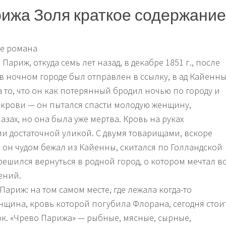
ижа Золя краткое содержание
ие романа
Париж, откуда семь лет назад, в декабре 1851 г., после
в ночном городе был отправлен в ссылку, в ад Кайенны
а то, что он как потерянный бродил ночью по городу и
в крови — он пытался спасти молодую женщину,
азах, но она была уже мертва. Кровь на руках
и достаточной уликой. С двумя товарищами, вскоре
 он чудом бежал из Кайенны, скитался по Голландской
решился вернуться в родной город, о котором мечтал в
ений.
 Париж: на том самом месте, где лежала когда-то
щина, кровь которой погубила Флорана, сегодня стои
. «Чрево Парижа» — рыбные, мясные, сырные,