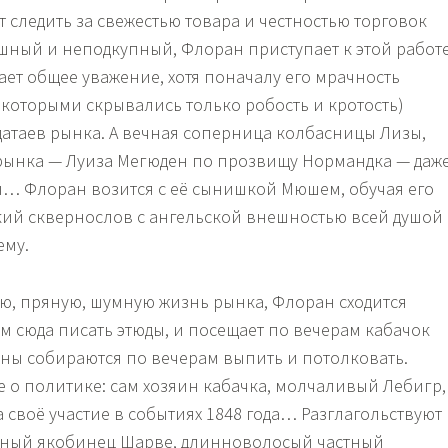
 следить за свежестью товара и честностью торговок
ошный и неподкупный, Флоран приступает к этой работ
ает общее уважение, хотя поначалу его мрачность
 которыми скрывались только робость и кротость)
датаев рынка. А вечная соперница колбасницы Лизы,
рынка — Луиза Мегюден по прозвищу Нормандка — даж
ы… Флоран возится с её сынишкой Мюшем, обучая его
кий сквернослов с ангельской внешностью всей душой
ему.
ую, пряную, шумную жизнь рынка, Флоран сходится
м сюда писать этюды, и посещает по вечерам кабачок
ины собираются по вечерам выпить и потолковать.
е о политике: сам хозяин кабачка, молчаливый Лебигр,
 своё участие в событиях 1848 года… Разглагольствуют
нный якобинец Шарве, длинноволосый частный