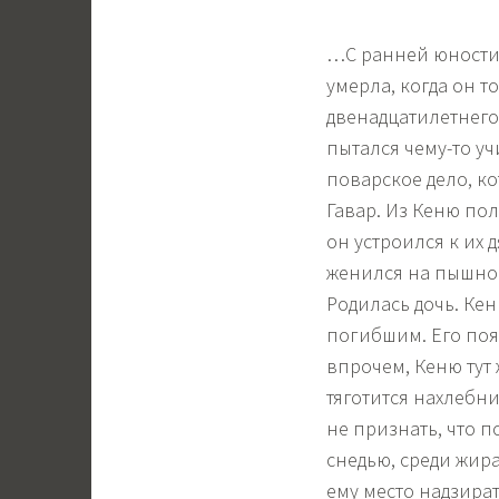
…С ранней юности Ф
умерла, когда он т
двенадцатилетнего
пытался чему-то уч
поварское дело, к
Гавар. Из Кеню по
он устроился к их
женился на пышной
Родилась дочь. Кен
погибшим. Его поя
впрочем, Кеню тут 
тяготится нахлебн
не признать, что п
снедью, среди жира
ему место надзира