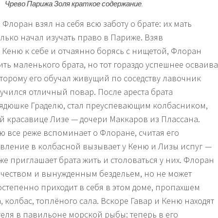
Чрево Парижа Золя краткое содержание.
лоран взял на себя всю заботу о брате: их мать
олько начал изучать право в Париже. Взяв
 Кеню к себе и отчаянно борясь с нищетой, Флоран
ить маленького брата, но тот гораздо успешнее осваив
оторому его обучал живущий по соседству лавочник
лучился отличный повар. После ареста брата
 дядюшке Граделю, стал преуспевающим колбасником,
 красавице Лизе — дочери Маккаров из Плассана.
ю все реже вспоминает о Флоране, считая его
вление в колбасной вызывает у Кеню и Лизы испуг —
же приглашает брата жить и столоваться у них. Флоран
ичеством и вынужденным бездельем, но не может
остепенно приходит в себя в этом доме, пропахшем
, колбас, топлёного сала. Вскоре Гавар и Кеню находят
теля в павильоне морской рыбы: теперь в его