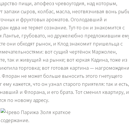
царство пищи, апофеоз чревоугодия, над которым,
т запахи сыров, колбас, масла, неотвязчивая вонь рыб
точных и фруктовых ароматов. Оголодавший и
н едва не теряет сознание. Тут-то он и знакомится с
 Лантье, грубовато, но дружелюбно предложившим ем
те они обходят рынок, и Клод знакомит пришельца с
мечательностями: вот сущий чертёнок Маржолен,
е, так и живущий на рынке; вот юркая Кадина, тоже из
иютила торговка; вот готовая картина — нагроможден
Флоран не может больше выносить этого гнетущего
 ему кажется, что он узнал старого приятеля: так и есть
знавший и Флорана, и его брата. Тот сменил квартиру, и
ся по новому адресу.