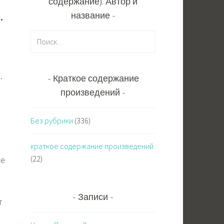
содержание). Автор и
.
название
Н
а
й
т
.
Краткое содержание
и
произведений
:
Без рубрики
(336)
краткое содержание произведений
(22)
се
Записи
т