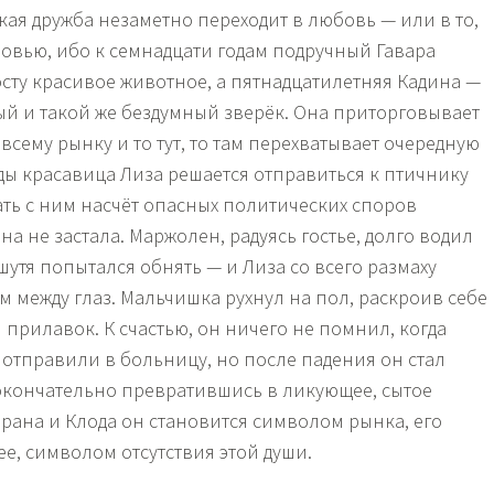
кая дружба незаметно переходит в любовь — или в то,
бовью, ибо к семнадцати годам подручный Гавара
ту красивое животное, а пятнадцатилетняя Кадина —
ый и такой же бездумный зверёк. Она приторговывает
 всему рынку и то тут, то там перехватывает очередную
ды красавица Лиза решается отправиться к птичнику
ать с ним насчёт опасных политических споров
она не застала. Маржолен, радуясь гостье, долго водил
 шутя попытался обнять — и Лиза со всего размаху
м между глаз. Мальчишка рухнул на пол, раскроив себе
 прилавок. К счастью, он ничего не помнил, когда
 отправили в больницу, но после падения он стал
кончательно превратившись в ликующее, сытое
рана и Клода он становится символом рынка, его
е, символом отсутствия этой души.