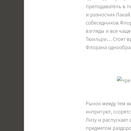
преподаватель в п
и разносчик Лакайл
собеседников Флор
взгляды и все чащ
Тюильри… Стоят вр
Флорана однообраз
Рынок между тем ж
интригуют, ссорят
Лизу и распускает 
предметом раздоро