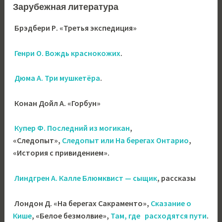
Зарубежная литература
Брэдбери Р. «Третья экспедиция»
Генри О. Вождь краснокожих
.
Дюма А. Три мушкетёра
.
Конан Дойл А. «Горбун»
Купер Ф. Последний из могикан
,
«Следопыт»,
Следопыт или На берегах Онтарио
,
«История с привидением».
Линдгрен А. Калле Блюмквист — сыщик
, рассказы
Лондон Д. «На берегах Сакраменто»,
Сказание о
Кише
, «Белое безмолвие»,
Там, где расходятся пути
.