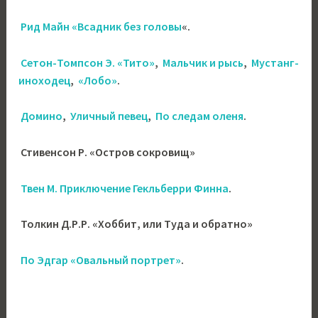
Рид Майн «Всадник без головы
«.
Сетон-Томпсон Э. «Тито»
,
Мальчик и рысь
,
Мустанг-
иноходец
,
«Лобо»
.
Домино
,
Уличный певец
,
По следам оленя
.
Стивенсон Р. «Остров сокровищ»
Твен М. Приключение Гекльберри Финна
.
Толкин Д.Р.Р. «Хоббит, или Туда и обратно»
По Эдгар «Овальный портрет»
.