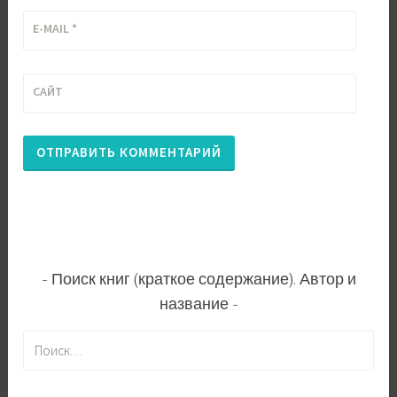
E-MAIL
*
САЙТ
Поиск книг (краткое содержание). Автор и
название
Н
а
й