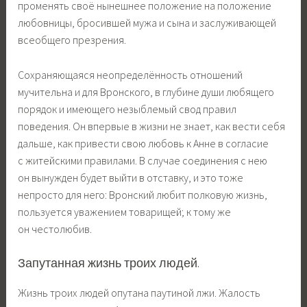
променять своё нынешнее положение на положение
любовницы, бросившей мужа и сына и заслуживающей
всеобщего презрения.
Сохраняющаяся неопределённость отношений
мучительна и для Вронского, в глубине души любящего
порядок и имеющего незыблемый свод правил
поведения. Он впервые в жизни не знает, как вести себя
дальше, как привести свою любовь к Анне в согласие
с житейскими правилами. В случае соединения с нею
он вынужден будет выйти в отставку, и это тоже
непросто для него: Вронский любит полковую жизнь,
пользуется уважением товарищей; к тому же
он честолюбив.
Запутанная жизнь троих людей.
Жизнь троих людей опутана паутиной лжи. Жалость