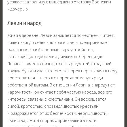
уезжает за границу с вышедшим в отставку Вронским
и дочерью.
Левин и народ.
Живя в деревне, Левин занимается поместьем, читает,
пишет книгу о сельском хозяйстве и предпринимает
различные хозяйственные переустройства,
не находящие одобрения у мужиков. Деревня для
Левина — «место жизни, то есть радостей, страданий,
труда». Мужики уважают его, за сорок вёрст ходят к нему
советоваться — и его же норовят обмануть ради
собственной выгоды. В отношении Левина к народу нет
нарочитости: он считает себя частью народа, все его
интересы связаны с крестьянами. Он восхищается
силой, кротостью, справедливостью крестьян
и раздражается от их беспечности, неряшливости,
пьянства, лжи. В спорах с приехавшим в гости