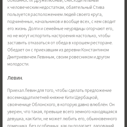
к человеческим недостаткам, обаятельный Стива
пользуется расположением людей своего круга,
подчинённых, начальников и вообще всех, с кем сводит
его жизнь. Долги и семейные неурядицы огорчают его,
но не могут испортить настроения настолько, чтобы
заставить отказаться от обеда в хорошем ресторане.
Обедает он с приехавшим из деревни Константином
Дмитриевичем Левиным, своим ровесником и другом
молодости.
Левин.
Приехал Левин для того, чтобы сделать предложение
восемнадцатилетней княжне Кити Щербацкой,
свояченице Облонского, в которую давно влюблён. Он
уверен, что такая, превыше всего земного находящаяся
девушка, как Кити, не может любить его, обыкновенного
помещика, без особенных, как он полагает, дарований.