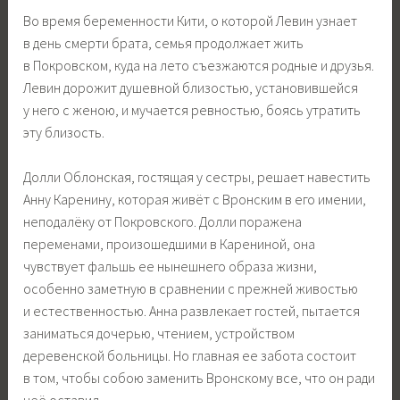
Во время беременности Кити, о которой Левин узнает
в день смерти брата, семья продолжает жить
в Покровском, куда на лето съезжаются родные и друзья.
Левин дорожит душевной близостью, установившейся
у него с женою, и мучается ревностью, боясь утратить
эту близость.
Долли Облонская, гостящая у сестры, решает навестить
Анну Каренину, которая живёт с Вронским в его имении,
неподалёку от Покровского. Долли поражена
переменами, произошедшими в Карениной, она
чувствует фальшь ее нынешнего образа жизни,
особенно заметную в сравнении с прежней живостью
и естественностью. Анна развлекает гостей, пытается
заниматься дочерью, чтением, устройством
деревенской больницы. Но главная ее забота состоит
в том, чтобы собою заменить Вронскому все, что он ради