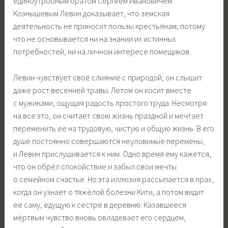
единоутробным братом Сергеем Ивановичем
Кознышевым Левин доказывает, что земская
деятельность не приносит пользы крестьянам, потому
что не основывается ни на знании их истинных
потребностей, ни на личном интересе помещиков.
Левин чувствует своё слияние с природой; он слышит
даже рост весенней травы. Летом он косит вместе
с мужиками, ощущая радость простого труда. Несмотря
на все это, он считает свою жизнь праздной и мечтает
переменить ее на трудовую, чистую и общую жизнь. В его
душе постоянно совершаются неуловимые перемены,
и Левин прислушивается к ним. Одно время ему кажется,
что он обрёл спокойствие и забыл свои мечты
о семейном счастье. Но эта иллюзия рассыпается в прах,
когда он узнает о тяжёлой болезни Кити, а потом видит
ее саму, едущую к сестре в деревню. Казавшееся
мёртвым чувство вновь овладевает его сердцем,