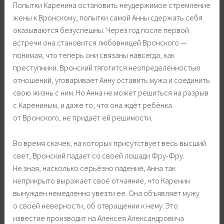
Попытки Каренина остановить неудержимое стремление
жены к Вронскому, попытки самой Анны сдержать себя
оказываются безуспешны. Через год после первой
встречи она становится любовницей Вронского —
понимая, что теперь они связаны навсегда, как
преступники. Вронский тяготится неопределённостью
отношений, уговаривает Анну оставить мужа и соединить
свою жизнь с ним. Но Анна не может решиться на разрыв
с Карениным, и даже то, что она ждёт ребёнка
от Вронского, не придаёт ей решимости.
Во время скачек, на которых присутствует весь высший
свет, Вронский падает со своей лошади Фру-Фру.
Не зная, насколько серьёзно падение, Анна так
неприкрыто выражает своё отчаяние, что Каренин
вынужден немедленно увезти ее. Она объявляет мужу
о своей неверности, об отвращении к нему. Это
известие производит на Алексея Александровича