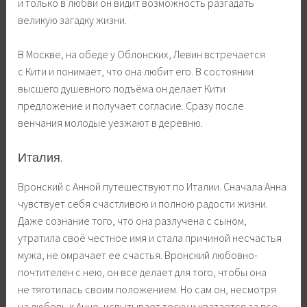
и только в любви он видит возможность разгадать
великую загадку жизни.
В Москве, на обеде у Облонских, Левин встречается
с Кити и понимает, что она любит его. В состоянии
высшего душевного подъёма он делает Кити
предложение и получает согласие. Сразу после
венчания молодые уезжают в деревню.
Италия.
Вронский с Анной путешествуют по Италии. Сначала Анна
чувствует себя счастливою и полною радости жизни.
Даже сознание того, что она разлучена с сыном,
утратила своё честное имя и стала причиной несчастья
мужа, не омрачает ее счастья. Вронский любовно-
почтителен с нею, он все делает для того, чтобы она
не тяготилась своим положением. Но сам он, несмотря
на любовь к Анне, испытывает тоску и хватается за все,