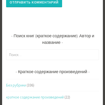
Поиск книг (краткое содержание). Автор и
название
Н
а
й
т
Краткое содержание произведений
и
:
Без рубрики
(336)
краткое содержание произведений
(22)