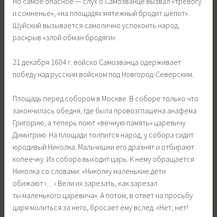
Но самое опасное — слух о Самозванце вызвал «тревогу
и сомненье», «на площадях мятежный бродит шёпот».
Шуйский вызывается самолично успокоить народ,
раскрыв «злой обман бродяги».
21 декабря 1604 г. войско Самозванца одерживает
победу над русским войском под Новгород-Северским.
Площадь перед собором в Москве. В соборе только что
закончилась обедня, где была провозглашена анафема
Григорию, а теперь поют «вечную память» царевичу
Димитрию. На площади толпится народ, у собора сидит
юродивый Николка. Мальчишки его дразнят и отбирают
копеечку. Из собора выходит царь. К нему обращается
Николка со словами: «Николку маленькие дети
обижают ‹…› Вели их зарезать, как зарезал
ты маленького царевича». А потом, в ответ на просьбу
царя молиться за него, бросает ему вслед: «Нет, нет!