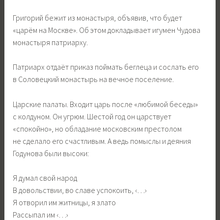
Григорий бежит из монастыря, объявив, что будет
«царём на Москве». Об этом докладывает игумен Чудова
монастыря патриарху.
Патриарх отдаёт приказ поймать беглеца и сослать его
в Соловецкий монастырь на вечное поселение.
Царские палаты. Входит царь после «любимой беседы»
с колдуном. Он угрюм. Шестой год он царствует
«спокойно», но обладание московским престолом
не сделало его счастливым. А ведь помыслы и деяния
Годунова были высоки:
Я думал свой народ
В довольствии, во славе успокоить, ‹…›
Я отворил им житницы, я злато
Рассыпал им ‹…›