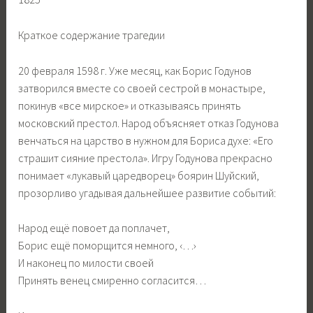
Краткое содержание трагедии
20 февраля 1598 г. Уже месяц, как Борис Годунов
затворился вместе со своей сестрой в монастыре,
покинув «все мирское» и отказываясь принять
московский престол. Народ объясняет отказ Годунова
венчаться на царство в нужном для Бориса духе: «Его
страшит сияние престола». Игру Годунова прекрасно
понимает «лукавый царедворец» боярин Шуйский,
прозорливо угадывая дальнейшее развитие событий:
Народ ещё повоет да поплачет,
Борис ещё поморщится немного, ‹…›
И наконец по милости своей
Принять венец смиренно согласится…