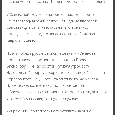
нельзя молиться за царя Ирода — Богородица не велит».
У Севска войско Лжедимитрия «начисто» разбито,
но катастрофический разгром отнюдь не ввергает
Самозванца в отчаянье. «Хранит его, конечно,
провиденье», — подытоживает соратник Самозванца
Гаврила Пушкин.
Но эта победа русских войск «тщетная». «Он вновь
собрал рассеянное войско, — говорит Борис
Басманову, — И нам со стен Путивля угрожает».
Недовольный боярами, Борис хочет воеводой поставить
неродовитого, но умного и талантливого Басманова.
Но через несколько минут после разговора
с Басмановым царь «занемог», «На троне он сидел и вдруг
упал — / Кровь хлынула из уст и из ушей».
Умирающий Борис просит его оставить наедине