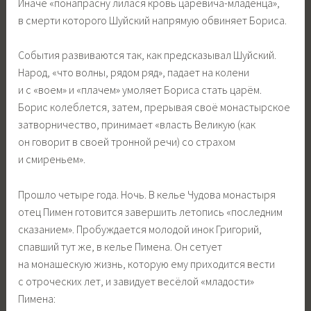
Иначе «понапрасну лилася кровь царевича-младенца»,
в смерти которого Шуйский напрямую обвиняет Бориса.
События развиваются так, как предсказывал Шуйский.
Народ, «что волны, рядом ряд», падает на колени
и с «воем» и «плачем» умоляет Бориса стать царём.
Борис колеблется, затем, прерывая своё монастырское
затворничество, принимает «власть Великую (как
он говорит в своей тронной речи) со страхом
и смиреньем».
Прошло четыре года. Ночь. В келье Чудова монастыря
отец Пимен готовится завершить летопись «последним
сказанием». Пробуждается молодой инок Григорий,
спавший тут же, в келье Пимена. Он сетует
на монашескую жизнь, которую ему приходится вести
с отроческих лет, и завидует весёлой «младости»
Пимена: