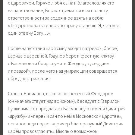
с царевичем. Горячо любя сына и благословляя его
на царствование, Борис стремится всю полноту
ответственности за содеянное взять на себя:
«Ты царствовать теперь по праву станешь. Я, я за все
один отвечу Богу…»
После напутствия царя сыну входят патриарх, бояре,
царица с царевной. Годунов берет крестную клятву
с Басманова и бояр служить Феодору «усердием
и правдой», после чего над умирающим совершается
обряд пострижения.
Ставка. Басманов, высоко вознесённый Феодором
(он «начальствует над войском»), беседует с Гаврилой
Пушкиным. Тот предлагает Басманову от имени Димитрия
«дружбу» и «первый сан по нем в Московском царстве»,
если воевода подаст «пример благоразумный Димитрия
царём провозгласить». Мысль о возможном