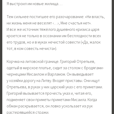
Я выстроил им новые жилища…
Тем сильнее постигшее его разочарование: «Ни власть,
ни жизнь меня не веселят ‹…›, Мне счастья нет».
И все же источник тяжёлого душевного кризиса царя
кроется не только в осознании им бесплодности всех
его трудов, но и в муках нечистой совести («Да, жалок
тот, в ком совесть нечиста»).
Корчма на литовской границе. Григорий Отрепьев,
одетый в мирское платье, сидит за столом с бродягами-
чернецами Мисаилом и Варламом. Он выведывает
у хозяйки дорогу на Литву. Входят приставы. Они ищут
Отрепьева, в руках у них царский указ с его приметами.
Григорий вызывается прочесть указ и, читая его,
подменяет свои приметы приметами Мисаила. Когда
обман раскрывается, он ловко ускользает из рук
растерявшейся стражи.