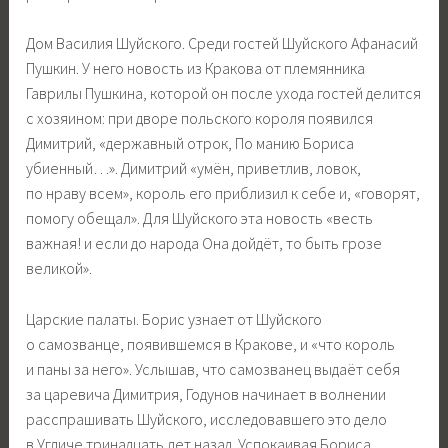
Дом Василия Шуйского. Среди гостей Шуйского Афанасий
Пушкин. У него новость из Кракова от племянника
Гаврилы Пушкина, которой он после ухода гостей делится
с хозяином: при дворе польского короля появился
Димитрий, «державный отрок, По манию Бориса
убиенный…». Димитрий «умён, приветлив, ловок,
по нраву всем», король его приблизил к себе и, «говорят,
помогу обещал». Для Шуйского эта новость «весть
важная! и если до народа Она дойдёт, то быть грозе
великой».
Царские палаты. Борис узнает от Шуйского
о самозванце, появившемся в Кракове, и «что король
и паны за него». Услышав, что самозванец выдаёт себя
за царевича Димитрия, Годунов начинает в волнении
расспрашивать Шуйского, исследовавшего это дело
в Угличе тринадцать лет назад. Успокаивая Бориса,