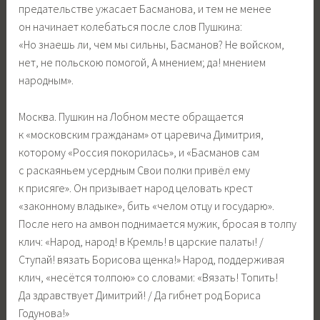
предательстве ужасает Басманова, и тем не менее
он начинает колебаться после слов Пушкина:
«Но знаешь ли, чем мы сильны, Басманов? Не войском,
нет, не польскою помогой, А мнением; да! мнением
народным».
Москва. Пушкин на Лобном месте обращается
к «московским гражданам» от царевича Димитрия,
которому «Россия покорилась», и «Басманов сам
с раскаяньем усердным Свои полки привёл ему
к присяге». Он призывает народ целовать крест
«законному владыке», бить «челом отцу и государю».
После него на амвон поднимается мужик, бросая в толпу
клич: «Народ, народ! в Кремль! в царские палаты! /
Ступай! вязать Борисова щенка!» Народ, поддерживая
клич, «несётся толпою» со словами: «Вязать! Топить!
Да здравствует Димитрий! / Да гибнет род Бориса
Годунова!»