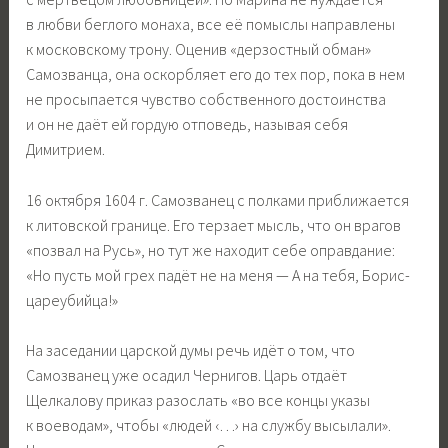
в любви беглого монаха, все её помыслы направлены
к московскому трону. Оценив «дерзостный обман»
Самозванца, она оскорбляет его до тех пор, пока в нем
не просыпается чувство собственного достоинства
и он не даёт ей гордую отповедь, называя себя
Димитрием.
16 октября 1604 г. Самозванец с полками приближается
к литовской границе. Его терзает мысль, что он врагов
«позвал на Русь», но тут же находит себе оправдание:
«Но пусть мой грех падёт не на меня — А на тебя, Борис-
цареубийца!»
На заседании царской думы речь идёт о том, что
Самозванец уже осадил Чернигов. Царь отдаёт
Щелкалову приказ разослать «во все концы указы
к воеводам», чтобы «людей ‹…› на службу высылали».