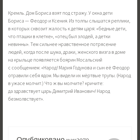
Кремль. Дом Бориса взят под стражу. У окна дети
Бориса — Феодор и Ксения. Из толпы слышатся реплики,
в которых сквозит жалость к детям царя: «бедные дети,
что пташки в клетке», «отец был злодей, а детки
невинны». Тем сильнее нравственное потрясение
людей, когда после шума, драки, женского визга в доме
на крыльце появляется боярин Мосальский
с сообщением: «Народ! Мария Годунова и сын её Феодор
отравили себя ядом. Мы видели их мёртвые трупы. (Народ
в ужасе молчит.) Что ж вы молчите? кричите:
да здравствует царь Димитрий Иванович! Народ
безмолвствует».