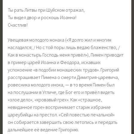
Ты рать Литвы при Шуйском отражал,
Ты видел двор и роскошь Иоанна!
Счастлив!
Увещевая молодого монаха («Я долго жил и многим
насладился; / Но с той поры лишь ведаю блаженство, /
Как в монастырь Господь меня привёл»), Пимен приводит
в пример царей Иоанна и Феодора, искавших
успокоение «в подобии монашеских трудов». Григорий
расспрашивает Пимена о смерти Димитрия-царевича,
ровесника молодого инока, — в то время Пимен был
на послушании в Угличе, где Бог его и привёл видеть
«злое дело», «кровавый грех». Как «страшное,
невиданное горе» воспринимает старик избрание
цареубийцы на престол. «Сей повестью печальной»
он собирается завершить свою летопись и передать
дальнейшее её ведение Григорию.