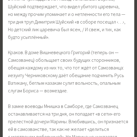
Шуйский подтверждает, что видел убитого царевича,
но между прочим упоминает и о нетленности его тела —
три дня труп Димитрия Шуйский «в соборе посещал ‹…›,
Но детский лик царевича был ясен, / И свеж, и тих, как
будто усыплённый».
Краков. В доме Вишневецкого Григорий (теперь он —
Самозванец) обольщает своих будущих сторонников,
обещая каждому из них то, что тот ждёт от Самозванца:
иезуиту Черниковскому даёт обещание подчинить Русь
Ватикану, беглым казакам сулит вольность, опальным
слугам Бориса — возмездие.
В замке воеводы Мнишка в Самборе, где Самозванец
останавливается на три дня, он попадает «в сети» его
прелестной дочери Марины. Влюбившись, он признается
ей в самозванстве, так как не желает «делиться
с мертвецом любовницей». Но Марина не нуждается