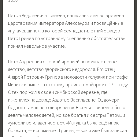
Петра Андреевича Гринева, написанные им во времена
царствования императора Александра и посвящённые
«пугачёвщине», в которой семнадцатилетний офицер
Петр Гринев по «странному сцеплению обстоятельств»
принял невольное участие.
Петр Андреевич с лёгкой иронией вспоминает своё
детство, детство дворянского недоросля. Его отец
Андрей Петрович Гринев в молодости «служил при графе
Минихе и вышел в отставку премьер-майором в 17… году.
С тех пор жил в своей симбирской деревне, где
и женился на девице Авдотье Васильевне Ю., дочери
бедного тамошнего дворянина». В семье Гриневых было
девять человек детей, но все братья и сестры Петруши
«умерли во младенчестве». «Матушка была ещё мною
брюхата, — вспоминает Гринев, — как я уже был записан