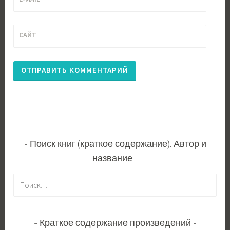
САЙТ
Поиск книг (краткое содержание). Автор и
название
Н
а
й
т
Краткое содержание произведений