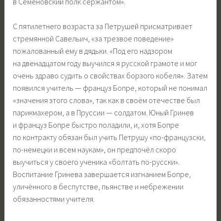
в Семёновский полк сержантом».
С пятилетнего возраста за Петрушей присматривает
стремянной Савельич, «за трезвое поведение»
пожалованный ему в дядьки. «Под его надзором
на двенадцатом году выучился я русской грамоте и мог
очень здраво судить о свойствах борзого кобеля». Затем
появился учитель — француз Бопре, который не понимал
«значения этого слова», так как в своём отечестве был
парикмахером, а в Пруссии — солдатом. Юный Гринев
и француз Бопре быстро поладили, и, хотя Бопре
по контракту обязан был учить Петрушу «по-французски,
по-немецки и всем наукам», он предпочёл скоро
выучиться у своего ученика «болтать по-русски».
Воспитание Гринева завершается изгнанием Бопре,
уличённого в беспутстве, пьянстве и небрежении
обязанностями учителя.