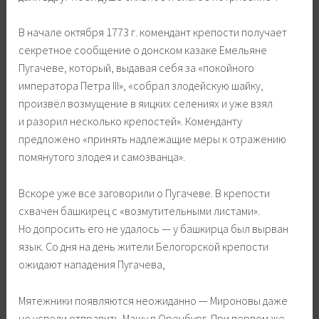
В начале октября 1773 г. комендант крепости получает
секретное сообщение о донском казаке Емельяне
Пугачеве, который, выдавая себя за «покойного
императора Петра III», «собрал злодейскую шайку,
произвёл возмущение в яицких селениях и уже взял
и разорил несколько крепостей». Коменданту
предложено «принять надлежащие меры к отражению
помянутого злодея и самозванца».
Вскоре уже все заговорили о Пугачеве. В крепости
схвачен башкирец с «возмутительными листами».
Но допросить его не удалось — у башкирца был вырван
язык. Со дня на день жители Белогорской крепости
ожидают нападения Пугачева,
Мятежники появляются неожиданно — Мироновы даже
не успели отправить Машу в Оренбург. При первом же