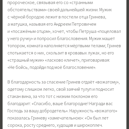
пророческое, связывая его со «странными
обстоятельствами» своей дальнейшей жизни. Мужик
с чёрной бородою лежит в постели отца Гринева,
а матушка, называя его Андреем Петровичем
и «посажёным отцом», хочет, чтобы Петруша «поцеловал
у него ручку» и попросил благословения. Мужик машет
топором, комната наполняется мёртвыми телами; Гринев
спотыкается о них, скользит в кровавых лужах, но его
«страшный мужик» «ласково кличет», приговаривая:
«Не бойсь, подойди под моё благословение».
В благодарность за спасение Гринев отдаёт «вожатому»,
одетому слишком легко, свой заячий тулуп и подносит
стакан вина, за что тот с низким поклоном его
благодарит: «Спасибо, ваше благородие! Награди вас
Господь за вашу добродетель». Наружность «вожатого»
показалась Гриневу «замечательною»: «Он был лет
сорока, росту среднего, худощав и широкоплеч.