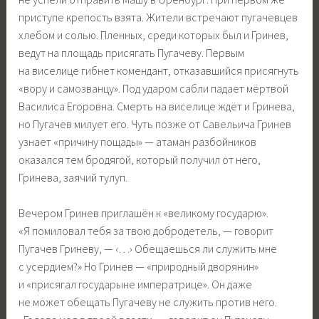
приступе крепость взята. Жители встречают пугачевцев
хлебом и солью. Пленных, среди которых был и Гринев,
ведут на площадь присягать Пугачеву. Первым
на виселице гибнет комендант, отказавшийся присягнуть
«вору и самозванцу». Под ударом сабли падает мёртвой
Василиса Егоровна. Смерть на виселице ждёт и Гринева,
но Пугачев милует его. Чуть позже от Савельича Гринев
узнает «причину пощады» — атаман разбойников
оказался тем бродягой, который получил от него,
Гринева, заячий тулуп.
Вечером Гринев приглашён к «великому государю».
«Я помиловал тебя за твою добродетель, — говорит
Пугачев Гриневу, — ‹…› Обещаешься ли служить мне
с усердием?» Но Гринев — «природный дворянин»
и «присягал государыне императрице». Он даже
не может обещать Пугачеву не служить против него.