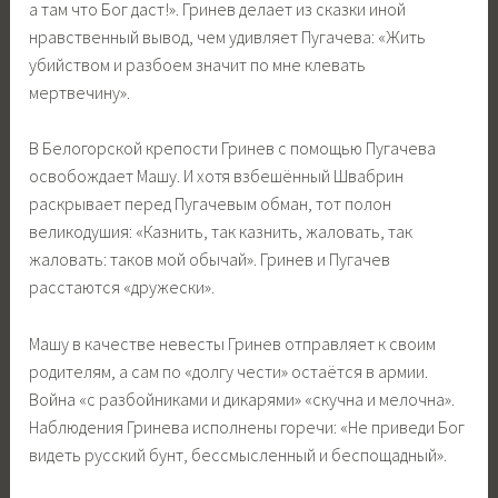
а там что Бог даст!». Гринев делает из сказки иной
нравственный вывод, чем удивляет Пугачева: «Жить
убийством и разбоем значит по мне клевать
мертвечину».
В Белогорской крепости Гринев с помощью Пугачева
освобождает Машу. И хотя взбешённый Швабрин
раскрывает перед Пугачевым обман, тот полон
великодушия: «Казнить, так казнить, жаловать, так
жаловать: таков мой обычай». Гринев и Пугачев
расстаются «дружески».
Машу в качестве невесты Гринев отправляет к своим
родителям, а сам по «долгу чести» остаётся в армии.
Война «с разбойниками и дикарями» «скучна и мелочна».
Наблюдения Гринева исполнены горечи: «Не приведи Бог
видеть русский бунт, бессмысленный и беспощадный».