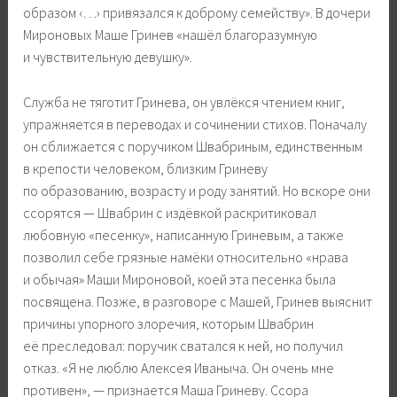
образом ‹…› привязался к доброму семейству». В дочери
Мироновых Маше Гринев «нашёл благоразумную
и чувствительную девушку».
Служба не тяготит Гринева, он увлёкся чтением книг,
упражняется в переводах и сочинении стихов. Поначалу
он сближается с поручиком Швабриным, единственным
в крепости человеком, близким Гриневу
по образованию, возрасту и роду занятий. Но вскоре они
ссорятся — Швабрин с издёвкой раскритиковал
любовную «песенку», написанную Гриневым, а также
позволил себе грязные намёки относительно «нрава
и обычая» Маши Мироновой, коей эта песенка была
посвящена. Позже, в разговоре с Машей, Гринев выяснит
причины упорного злоречия, которым Швабрин
её преследовал: поручик сватался к ней, но получил
отказ. «Я не люблю Алексея Иваныча. Он очень мне
противен», — признается Маша Гриневу. Ссора