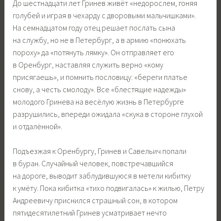
До шестнадцати лет Гринев живёт «недорослем, гоняя
голубей и играя в чехарду с дворовыми мальчишками».
На семнадцатом году отец решает послать сына
на службу, но не в Петербург, а в армию «понюхать
пороху» да «потянуть лямку». Он отправляет его
в Оренбург, наставляя служить верно «кому
присягаешь», и помнить пословицу: «береги платье
снову, а честь смолоду». Все «блестящие надежды»
молодого Гринева на весёлую жизнь в Петербурге
разрушились, впереди ожидала «скука в стороне глухой
и отдалённой».
Подъезжая к Оренбургу, Гринев и Савельич попали
в буран. Случайный человек, повстречавшийся
на дороге, выводит заблудившуюся в метели кибитку
к умёту. Пока кибитка «тихо подвигалась» к жилью, Петру
Андреевичу приснился страшный сон, в котором
пятидесятилетний Гринев усматривает нечто