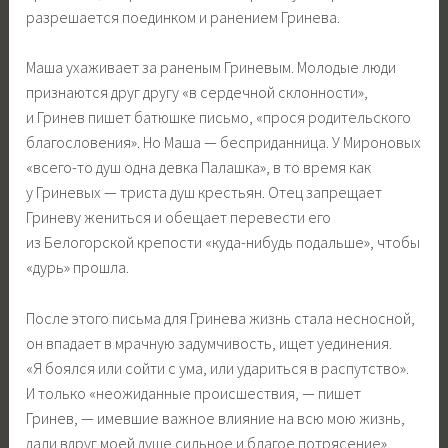
разрешается поединком и ранением Гринева.
Маша ухаживает за раненым Гриневым. Молодые люди
признаются друг другу «в сердечной склонности»,
и Гринев пишет батюшке письмо, «прося родительского
благословения». Но Маша — бесприданница. У Мироновых
«всего-то душ одна девка Палашка», в то время как
у Гриневых — триста душ крестьян. Отец запрещает
Гриневу жениться и обещает перевести его
из Белогорской крепости «куда-нибудь подальше», чтобы
«дурь» прошла.
После этого письма для Гринева жизнь стала несносной,
он впадает в мрачную задумчивость, ищет уединения.
«Я боялся или сойти с ума, или удариться в распутство».
И только «неожиданные происшествия, — пишет
Гринев, — имевшие важное влияние на всю мою жизнь,
дали вдруг моей душе сильное и благое потрясение».