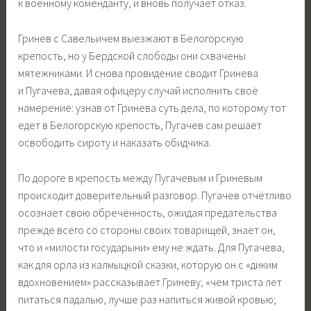
к военному коменданту, и вновь получает отказ.
Гринев с Савельичем выезжают в Белогорскую
крепость, но у Бердской слободы они схвачены
мятежниками. И снова провидение сводит Гринева
и Пугачева, давая офицеру случай исполнить своё
намерение: узнав от Гринева суть дела, по которому тот
едет в Белогорскую крепость, Пугачев сам решает
освободить сироту и наказать обидчика.
По дороге в крепость между Пугачевым и Гриневым
происходит доверительный разговор. Пугачев отчётливо
осознает свою обречённость, ожидая предательства
прежде всего со стороны своих товарищей, знает он,
что и «милости государыни» ему не ждать. Для Пугачева,
как для орла из калмыцкой сказки, которую он с «диким
вдохновением» рассказывает Гриневу, «чем триста лет
питаться падалью, лучше раз напиться живой кровью;