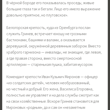
В чёрной бороде его показывалась проседь; живые
большие глаза так и бегали. Лицо его имело выражение
довольно приятное, но плутовское».
Белогорская крепость, куда из Оренбурга послан
служить Гринев, встречает юношу не грозными
бастионами, башнями и валами, а оказывается
деревушкой, окружённой деревянным забором. Вместо
храброго гарнизона — инвалиды, не знающие, где левая,
а где правая сторона, вместо смертоносной
артиллерии — старенькая пушка, забитая мусором.
Комендант крепости Иван Кузьмич Миронов — офицер
«из солдатских детей», человек необразованный,
но честный и добрый. Его жена, Василиса Егоровна,
полностью им управляет и на дела службы смотрит как
на свои хозяйственные. Вскоре Гринев становится для
Мироновых «родным», да и сам он «незаметным