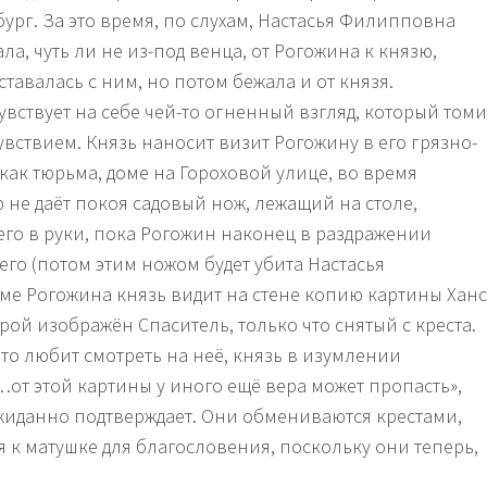
ург. За это время, по слухам, Настасья Филипповна
ла, чуть ли не из-под венца, от Рогожина к князю,
тавалась с ним, но потом бежала и от князя.
увствует на себе чей-то огненный взгляд, который томи
вствием. Князь наносит визит Рогожину в его грязно-
как тюрьма, доме на Гороховой улице, во время
 не даёт покоя садовый нож, лежащий на столе,
 его в руки, пока Рогожин наконец в раздражении
него (потом этим ножом будет убита Настасья
ме Рогожина князь видит на стене копию картины Хан
рой изображён Спаситель, только что снятый с креста.
то любит смотреть на неё, князь в изумлении
…от этой картины у иного ещё вера может пропасть»,
жиданно подтверждает. Они обмениваются крестами,
я к матушке для благословения, поскольку они теперь,