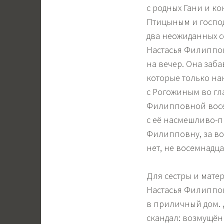
с родных Гани и к
Птицыным и госпо
два неожиданных с
Настасья Филиппов
на вечер. Она заб
которые только на
с Рогожиным во гл
Филипповной восем
с её насмешливо-пр
Филипповну, за во
нет, не восемнадцат
Для сестры и мате
Настасья Филиппов
в приличный дом. 
скандал: возмущён