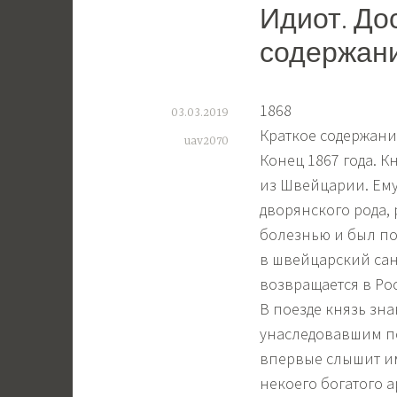
Идиот. До
содержани
1868
03.03.2019
Краткое содержан
uav2070
Конец 1867 года. 
из Швейцарии. Ему 
дворянского рода, 
болезнью и был п
в швейцарский сан
возвращается в Ро
В поезде князь зн
унаследовавшим по
впервые слышит и
некоего богатого а