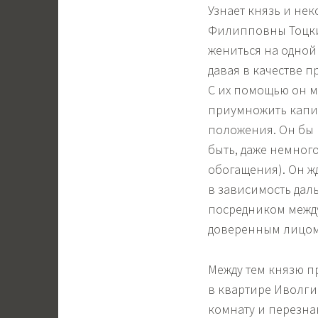
Узнает князь и не
Филипповны Тоцкий
жениться на одной 
давая в качестве п
С их помощью он м
приумножить капит
положения. Он бы 
быть, даже немного
обогащения). Он жд
в зависимость дал
посредником между
доверенным лицом,
Между тем князю п
в квартире Иволги
комнату и перезна