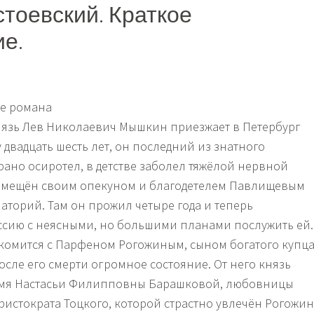
стоевский. Краткое
е.
ие романа
Князь Лев Николаевич Мышкин приезжает в Петербург
двадцать шесть лет, он последний из знатного
рано осиротел, в детстве заболел тяжёлой нервной
омещён своим опекуном и благодетелем Павлищевым
аторий. Там он прожил четыре года и теперь
ссию с неясными, но большими планами послужить ей.
акомится с Парфеном Рогожиным, сыном богатого купца
сле его смерти огромное состояние. От него князь
мя Настасьи Филипповны Барашковой, любовницы
ристократа Тоцкого, которой страстно увлечён Рогожин