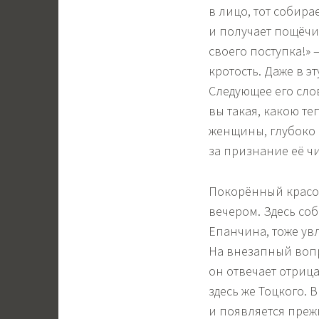
в лицо, тот собира
и получает пощёчин
своего поступка!» 
кротость. Даже в эт
Следующее его сло
вы такая, какою те
женщины, глубоко 
за признание её чи
Покорённый красот
вечером. Здесь со
Епанчина, тоже ув
На внезапный вопр
он отвечает отриц
здесь же Тоцкого. 
и появляется преж