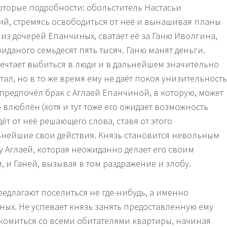
которые подробности: обольститель Настасьи
, стремясь освободиться от неё и вынашивая планы
из дочерей Епанчиных, сватает её за Ганю Иволгина,
риданого семьдесят пять тысяч. Ганю манят деньги.
ечтает выбиться в люди и в дальнейшем значительно
ал, но в то же время ему не даёт покоя унизительность
предпочёл брак с Аглаей Епанчиной, в которую, может
 влюблён (хотя и тут тоже его ожидает возможность
ёт от неё решающего слова, ставя от этого
ьнейшие свои действия. Князь становится невольным
 Аглаей, которая неожиданно делает его своим
 и Ганей, вызывая в том раздражение и злобу.
редлагают поселиться не где-нибудь, а именно
ных. Не успевает князь занять предоставленную ему
комиться со всеми обитателями квартиры, начиная