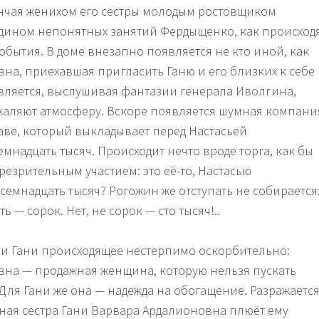
ончая женихом его сестры молодым ростовщиком
дином непонятных занятий Фердыщенко, как происход
обытия. В доме внезапно появляется не кто иной, как
на, приехавшая пригласить Ганю и его близких к себе
авляется, выслушивая фантазии генерала Иволгина,
каляют атмосферу. Вскоре появляется шумная компани
аве, который выкладывает перед Настасьей
надцать тысяч. Происходит нечто вроде торга, как бы
езрительным участием: это её-то, Настасью
семнадцать тысяч? Рогожин же отступать не собирается
ь — сорок. Нет, не сорок — сто тысяч!..
ри Гани происходящее нестерпимо оскорбительно:
на — продажная женщина, которую нельзя пускать
Для Гани же она — надежда на обогащение. Разражаетс
ная сестра Гани Варвара Ардалионовна плюёт ему