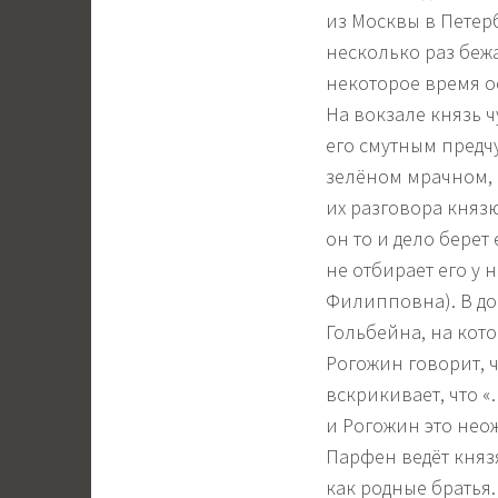
из Москвы в Петерб
несколько раз бежа
некоторое время ос
На вокзале князь ч
его смутным предчу
зелёном мрачном, 
их разговора князю
он то и дело берет
не отбирает его у 
Филипповна). В до
Гольбейна, на кото
Рогожин говорит, ч
вскрикивает, что «
и Рогожин это нео
Парфен ведёт княз
как родные братья.