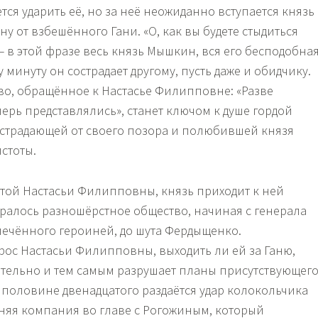
ется ударить её, но за неё неожиданно вступается князь
у от взбешённого Гани. «О, как вы будете стыдиться
— в этой фразе весь князь Мышкин, вся его бесподобна
у минуту он сострадает другому, пусть даже и обидчику.
во, обращённое к Настасье Филипповне: «Разве
перь представлялись», станет ключом к душе гордой
страдающей от своего позора и полюбившей князя
стоты.
ой Настасьи Филипповны, князь приходит к ней
бралось разношёрстное общество, начиная с генерала
лечённого героиней, до шута Фердыщенко.
ос Настасьи Филипповны, выходить ли ей за Ганю,
ательно и тем самым разрушает планы присутствующег
В половине двенадцатого раздаётся удар колокольчика
няя компания во главе с Рогожиным, который