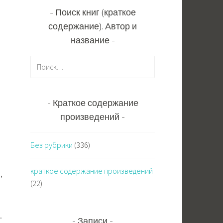
Поиск книг (краткое
содержание). Автор и
название
Н
а
й
т
Краткое содержание
и
произведений
:
Без рубрики
(336)
краткое содержание произведений
,
(22)
.
Записи