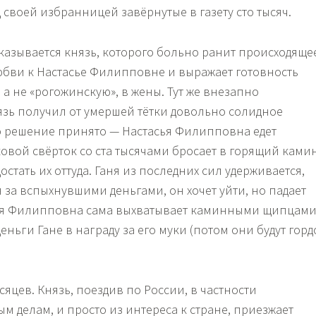
своей избранницей завёрнутые в газету сто тысяч.
оказывается князь, которого больно ранит происходяще
юбви к Настасье Филипповне и выражает готовность
, а не «рогожинскую», в жены. Тут же внезапно
нязь получил от умершей тётки довольно солидное
о решение принято — Настасья Филипповна едет
ковой свёрток со ста тысячами бросает в горящий ками
остать их оттуда. Ганя из последних сил удерживается,
 за вспыхнувшими деньгами, он хочет уйти, но падает
асья Филипповна сама выхватывает каминными щипцам
деньги Гане в награду за его муки (потом они будут горд
яцев. Князь, поездив по России, в частности
м делам, и просто из интереса к стране, приезжает