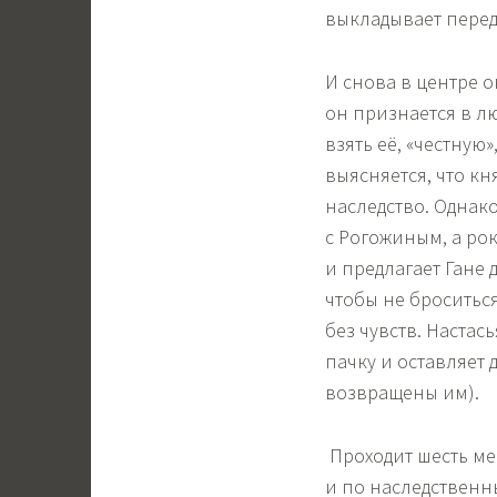
выкладывает перед 
И снова в центре 
он признается в л
взять её, «честную»
выясняется, что к
наследство. Однак
с Рогожиным, а ро
и предлагает Гане д
чтобы не броситься
без чувств. Наст
пачку и оставляет 
возвращены им).
Проходит шесть мес
и по наследственны