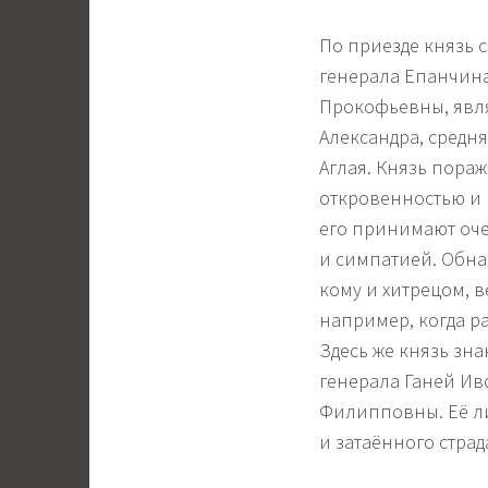
По приезде князь 
генерала Епанчина
Прокофьевны, явля
Александра, средн
Аглая. Князь пора
откровенностью и 
его принимают оче
и симпатией. Обнар
кому и хитрецом, в
например, когда р
Здесь же князь зн
генерала Ганей Ив
Филипповны. Её ли
и затаённого страд