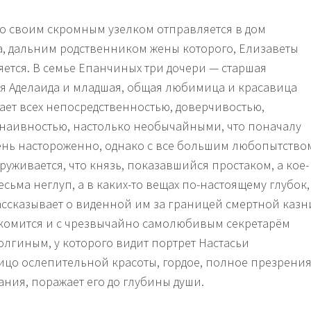
со своим скромным узелком отправляется в дом
, дальним родственником жены которого, Елизаветы
ется. В семье Епанчиных три дочери — старшая
яя Аделаида и младшая, общая любимица и красавица
жает всех непосредственностью, доверчивостью,
наивностью, настолько необычайными, что поначалу
нь настороженно, однако с все большим любопытство
уживается, что князь, показавшийся простаком, а кое-
есьма неглуп, а в каких-то вещах по-настоящему глубок,
ассказывает о виденной им за границей смертной казн
акомится и с чрезвычайно самолюбивым секретарём
олгиным, у которого видит портрет Настасьи
цо ослепительной красоты, гордое, полное презрени
ания, поражает его до глубины души.