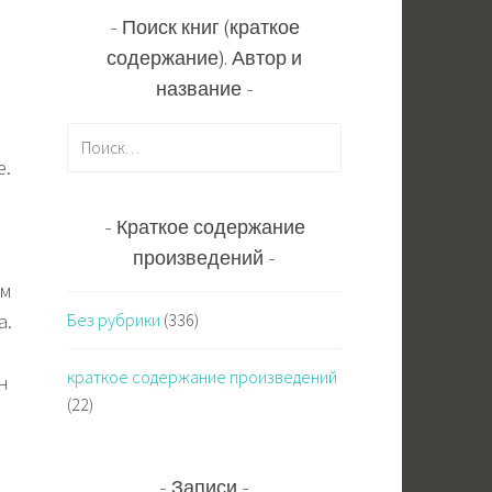
Поиск книг (краткое
содержание). Автор и
название
Н
а
е.
й
т
Краткое содержание
и
произведений
:
ем
Без рубрики
(336)
а.
краткое содержание произведений
н
(22)
Записи