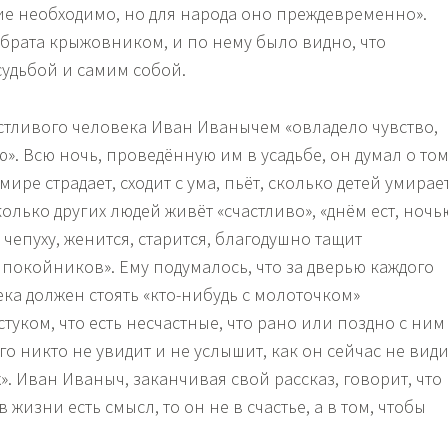
ие необходимо, но для народа оно преждевременно».
брата крыжовником, и по нему было видно, что
судьбой и самим собой.
астливого человека Иван Иванычем «овладело чувство,
». Всю ночь, проведённую им в усадьбе, он думал о том
мире страдает, сходит с ума, пьёт, сколько детей умирае
колько других людей живёт «счастливо», «днём ест, ночь
 чепуху, женится, старится, благодушно тащит
 покойников». Ему подумалось, что за дверью каждого
ка должен стоять «кто-нибудь с молоточком»
туком, что есть несчастные, что рано или поздно с ним
его никто не увидит и не услышит, как он сейчас не види
». Иван Иваныч, заканчивая свой рассказ, говорит, что
 в жизни есть смысл, то он не в счастье, а в том, чтобы