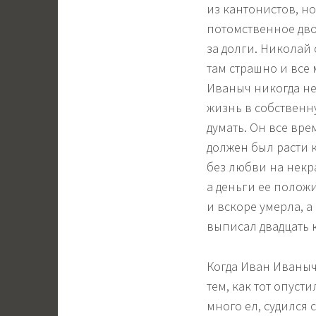
из кантонистов, н
потомственное дво
за долги. Николай 
там страшно и все 
Иваныч никогда не
жизнь в собственну
думать. Он все вре
должен был расти 
без любви на некр
а деньги ее полож
и вскоре умерла, а
выписал двадцать 
Когда Иван Иваныч
тем, как тот опуст
много ел, судился