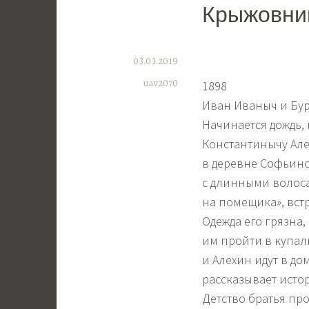
Крыжовник
03.03.2019
uav2070
1898
Иван Иваныч и Бур
Начинается дождь,
Константинычу Але
в деревне Софьино
с длинными волоса
на помещика», встр
Одежда его грязна,
им пройти в купа
и Алехин идут в до
рассказывает исто
Детство братья пр