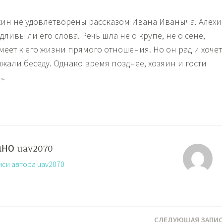
хин не удовлетворены рассказом Ивана Иваныча. Алех
дливы ли его слова. Речь шла не о крупе, не о сене,
 имеет к его жизни прямого отношения. Но он рад и хочет
жали беседу. Однако время позднее, хозяин и гости
ь.
ано
uav2070
иси автора uav2070
Ь
СЛЕДУЮЩАЯ ЗАПИ