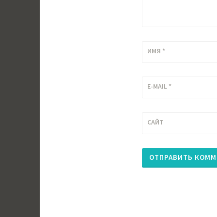
ИМЯ
*
E-MAIL
*
САЙТ