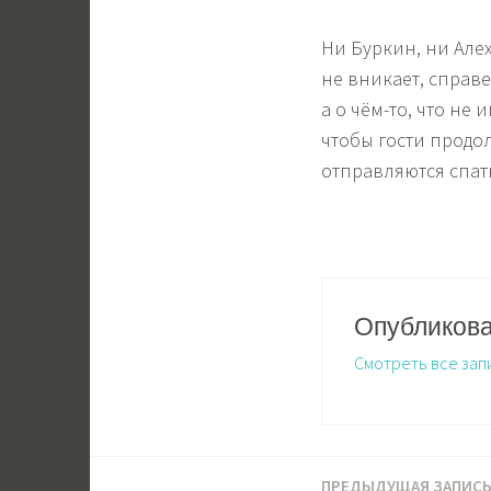
Ни Буркин, ни Але
не вникает, справе
а о чём-то, что не
чтобы гости продол
отправляются спат
Опубликов
Смотреть все зап
ПРЕДЫДУЩАЯ ЗАПИС