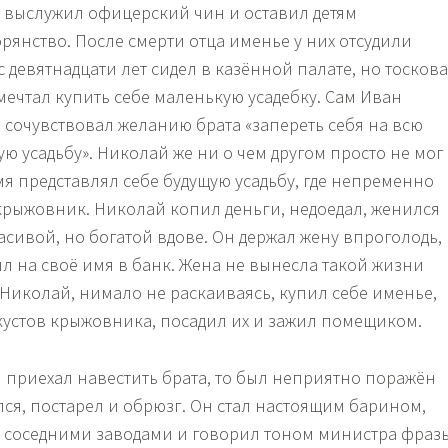
о выслужил офицерский чин и оставил детям
рянство. После смерти отца именье у них отсудили
с девятнадцати лет сидел в казённой палате, но тосков
мечтал купить себе маленькую усадебку. Сам Иван
 сочувствовал желанию брата «запереть себя на всю
ю усадьбу». Николай же ни о чем другом просто не мог
мя представлял себе будущую усадьбу, где непременно
крыжовник. Николай копил деньги, недоедал, женился
асивой, но богатой вдове. Он держал жену впроголодь,
ил на своё имя в банк. Жена не вынесла такой жизни
 Николай, нимало не раскаиваясь, купил себе именье,
кустов крыжовника, посадил их и зажил помещиком.
 приехал навестить брата, то был неприятно поражён
ился, постарел и обрюзг. Он стал настоящим барином,
 с соседними заводами и говорил тоном министра фраз