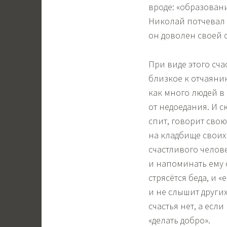
вроде: «образован
Николай потчевал 
он доволен своей 
При виде этого сч
близкое к отчаянию
как много людей в 
от недоедания. И с
спит, говорит свою
на кладбище своих
счастливого челове
и напоминать ему с
стрясётся беда, и «
и не слышит других
счастья нет, а если
«делать добро».