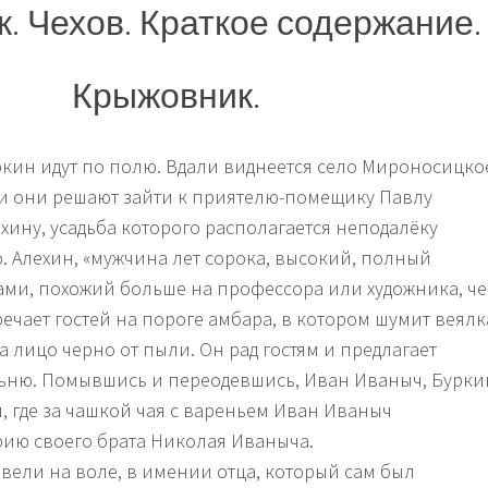
. Чехов. Краткое содержание.
Крыжовник.
кин идут по полю. Вдали виднеется село Мироносицко
 и они решают зайти к приятелю-помещику Павлу
хину, усадьба которого располагается неподалёку
. Алехин, «мужчина лет сорока, высокий, полный
ми, похожий больше на профессора или художника, ч
ечает гостей на пороге амбара, в котором шумит веялк
 а лицо черно от пыли. Он рад гостям и предлагает
льню. Помывшись и переодевшись, Иван Иваныч, Бурки
м, где за чашкой чая с вареньем Иван Иваныч
рию своего брата Николая Иваныча.
овели на воле, в имении отца, который сам был