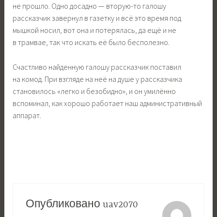
не прошло. Одно досадно — вторую-то галошу
рассказчик завернул в газетку и всё это время под
мышкой носил, вот она и потерялась, да ещё и не
в трамвае, так что искать её было бесполезно.
Счастливо найденную галошу рассказчик поставил
на комод. При взгляде на неё на душе у рассказчика
становилось «легко и безобидно», и он умилённо
вспоминал, как хорошо работает наш административный
аппарат.
Опубликовано
uav2070