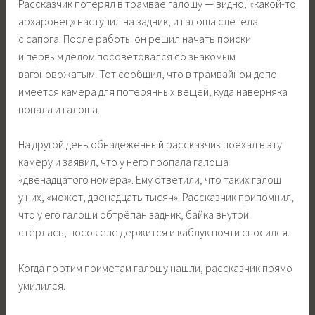
Рассказчик потерял в трамвае галошу — видно, «какой-то
архаровец» наступил на задник, и галоша слетела
с сапога. После работы он решил начать поиски
и первым делом посоветовался со знакомым
вагоновожатым. Тот сообщил, что в трамвайном депо
имеется камера для потерянных вещей, куда наверняка
попала и галоша.
На другой день обнадёженный рассказчик поехал в эту
камеру и заявил, что у него пропала галоша
«двенадцатого номера». Ему ответили, что таких галош
у них, «может, двенадцать тысяч». Рассказчик припомнил,
что у его галоши обтрёпан задник, байка внутри
стёрлась, носок еле держится и каблук почти сносился.
Когда по этим приметам галошу нашли, рассказчик прямо
умилился.