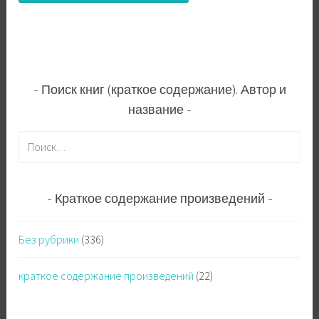
Поиск книг (краткое содержание). Автор и
название
Н
а
й
т
Краткое содержание произведений
и
:
Без рубрики
(336)
краткое содержание произведений
(22)