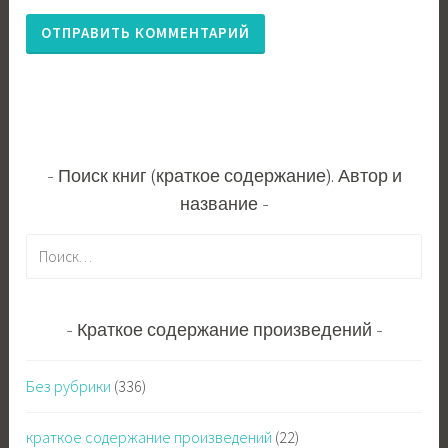
Поиск книг (краткое содержание). Автор и
название
Н
а
й
т
Краткое содержание произведений
и
:
Без рубрики
(336)
краткое содержание произведений
(22)