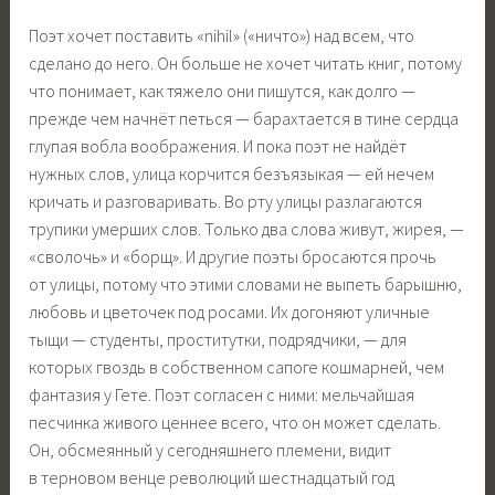
Поэт хочет поставить «nihil» («ничто») над всем, что
сделано до него. Он больше не хочет читать книг, потому
что понимает, как тяжело они пишутся, как долго —
прежде чем начнёт петься — барахтается в тине сердца
глупая вобла воображения. И пока поэт не найдёт
нужных слов, улица корчится безъязыкая — ей нечем
кричать и разговаривать. Во рту улицы разлагаются
трупики умерших слов. Только два слова живут, жирея, —
«сволочь» и «борщ». И другие поэты бросаются прочь
от улицы, потому что этими словами не выпеть барышню,
любовь и цветочек под росами. Их догоняют уличные
тыщи — студенты, проститутки, подрядчики, — для
которых гвоздь в собственном сапоге кошмарней, чем
фантазия у Гете. Поэт согласен с ними: мельчайшая
песчинка живого ценнее всего, что он может сделать.
Он, обсмеянный у сегодняшнего племени, видит
в терновом венце революций шестнадцатый год