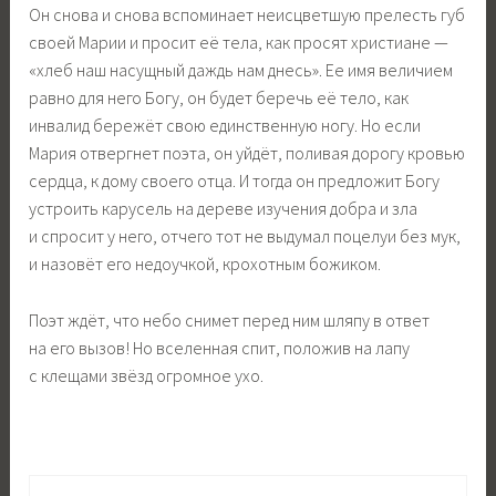
Он снова и снова вспоминает неисцветшую прелесть губ
своей Марии и просит её тела, как просят христиане —
«хлеб наш насущный даждь нам днесь». Ее имя величием
равно для него Богу, он будет беречь её тело, как
инвалид бережёт свою единственную ногу. Но если
Мария отвергнет поэта, он уйдёт, поливая дорогу кровью
сердца, к дому своего отца. И тогда он предложит Богу
устроить карусель на дереве изучения добра и зла
и спросит у него, отчего тот не выдумал поцелуи без мук,
и назовёт его недоучкой, крохотным божиком.
Поэт ждёт, что небо снимет перед ним шляпу в ответ
на его вызов! Но вселенная спит, положив на лапу
с клещами звёзд огромное ухо.