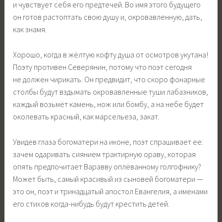
и чувствует себя его предтечей. Во имя этого будущего
он готов растоптать свою душу и, окровавленную, дать,
как знамя.
Хорошо, когда в жёлтую кофту душа от осмотров укутана!
Поэту противен Северянин, потому что поэт сегодня
не должен чирикать. Он предвидит, что скоро фонарные
столбы будут вздымать окровавленные туши лабазников,
каждый возьмёт камень, нож или бомбу, а на небе будет
околевать красный, как марсельеза, закат.
Увидев глаза богоматери на иконе, поэт спрашивает ее:
зачем одаривать сиянием трактирную ораву, которая
опять предпочитает Варавву оплёванному голгофнику?
Может быть, самый красивый из сыновей богоматери —
это он, поэт и тринадцатый апостол Евангелия, а именами
его стихов когда-нибудь будут крестить детей.