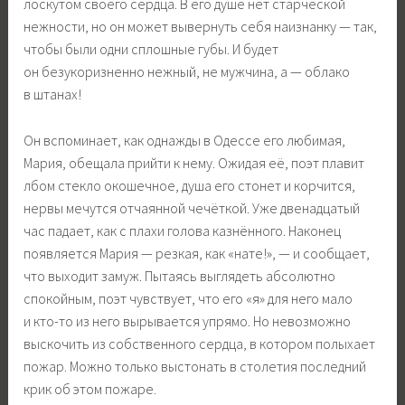
лоскутом своего сердца. В его душе нет старческой
нежности, но он может вывернуть себя наизнанку — так,
чтобы были одни сплошные губы. И будет
он безукоризненно нежный, не мужчина, а — облако
в штанах!
Он вспоминает, как однажды в Одессе его любимая,
Мария, обещала прийти к нему. Ожидая её, поэт плавит
лбом стекло окошечное, душа его стонет и корчится,
нервы мечутся отчаянной чечёткой. Уже двенадцатый
час падает, как с плахи голова казнённого. Наконец
появляется Мария — резкая, как «нате!», — и сообщает,
что выходит замуж. Пытаясь выглядеть абсолютно
спокойным, поэт чувствует, что его «я» для него мало
и кто-то из него вырывается упрямо. Но невозможно
выскочить из собственного сердца, в котором полыхает
пожар. Можно только выстонать в столетия последний
крик об этом пожаре.