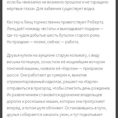
если бы «внезапно не возникло прошлое и не таращило
мёртвые глаза». Для забвения существует водка.
Кестер и Ленц торжественно приветствуют Роберта.
Ленц даёт команду «встать» и выкладывает подарки —
где-то чудом добытые шесть бутылок старого рома.
Но праздник — позже, сейчас — работа.
Друзья купили на аукционе старую колымагу, с виду
весьма потешную, оснастили её мощнейшим мотором
гоночной машины, назвали её «Карлом» — призраком
шоссе. Они работают до сумерек и, выкатив
отремонтированный кадиллак, решают на «Карле»
отправиться в пригород, чтобы отметить день рождения.
Их развлечением становится дурачение владельцев
дорогих и роскошных машин, которых они пропускают
вперёд, а потом шутя обгоняют. Остановившись в пути,
друзья собираются заказать ужин, и тут подкатывает