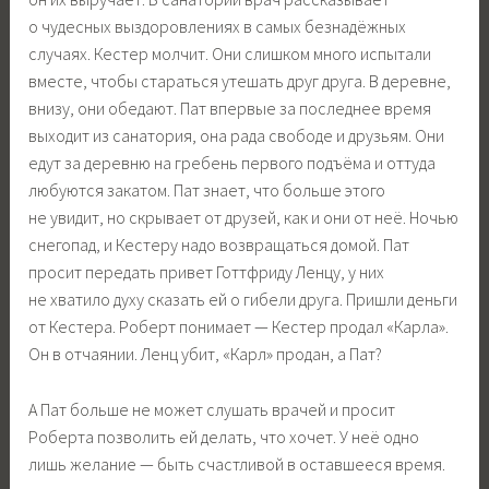
о чудесных выздоровлениях в самых безнадёжных
случаях. Кестер молчит. Они слишком много испытали
вместе, чтобы стараться утешать друг друга. В деревне,
внизу, они обедают. Пат впервые за последнее время
выходит из санатория, она рада свободе и друзьям. Они
едут за деревню на гребень первого подъёма и оттуда
любуются закатом. Пат знает, что больше этого
не увидит, но скрывает от друзей, как и они от неё. Ночью
снегопад, и Кестеру надо возвращаться домой. Пат
просит передать привет Готтфриду Ленцу, у них
не хватило духу сказать ей о гибели друга. Пришли деньги
от Кестера. Роберт понимает — Кестер продал «Карла».
Он в отчаянии. Ленц убит, «Карл» продан, а Пат?
А Пат больше не может слушать врачей и просит
Роберта позволить ей делать, что хочет. У неё одно
лишь желание — быть счастливой в оставшееся время.