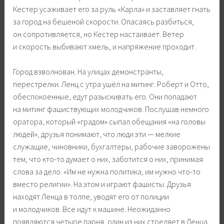
Кестер усаживает его за руль «Карла» и заставляет гнать
за город на бешеной скорости. Опасаясь разбиться,
он сопротивляется, но Кестер настаивает. Ветер
и скорость выбивают хмель, и напряжение проходит.
Город взволнован. На улицах демонстранты,
перестрелки. Ленц с утра ушёл на митинг. Роберт и Отто,
обеспокоенные, едут разыскивать его. Они попадают
на митинг фашиствующих молодчиков. Послушав немного
оратора, который «градом» сыпал обещания «на головы
людей», друзья понимают, что люди эти — мелкие
служащие, чиновники, бухгалтеры, рабочие заворожены
тем, что кто-то думает о них, заботится о них, принимая
слова за дело. «Им не нужна политика, им нужно что-то
вместо религии». На этом и играют фашисты. Друзья
находят Ленца в толпе, уводят его от полиции
и молодчиков. Все идут к машине. Неожиданно
появляются четыре парня, один из них стреляет в Ленца.