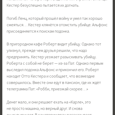
Кестер безуспешно пытается их догнать.
Погиб Ленц, который прошёл войну и умел так хорошо
смеяться… Кестер клянётся отомстить убийце. Альфонс
присоединяется к поискам подонка.
В пригородном кафе Роберт видит убийцу. Однако тот
улизнул, прежде чем друзья решили, что надо
предпринять. Кестер уезжает разыскивать убийцу.
Роберта с собой не берет — из-за Пат. Однако первым
выследил подонка Альфонс и прикончил его. Роберт
находит Отто Кестера и сообщает, что возмездие
совершилось. Вместе они едут в пансион, где их ждёт
телеграмма Пат: «Робби, приезжай скорее…»
Денег мало, и они решают ехать на «Карле», это
не просто машина, но верный друг. И снова
он их выручает. В санатории врач рассказывает