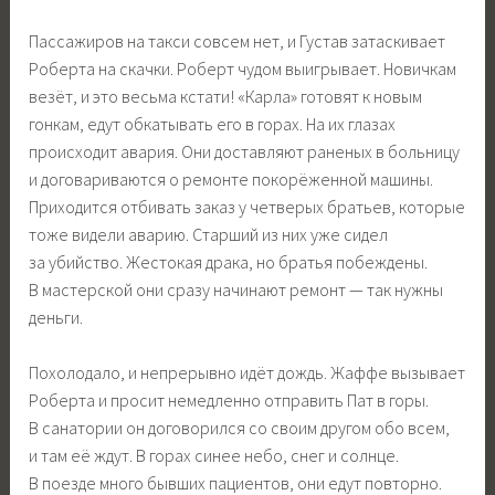
Пассажиров на такси совсем нет, и Густав затаскивает
Роберта на скачки. Роберт чудом выигрывает. Новичкам
везёт, и это весьма кстати! «Карла» готовят к новым
гонкам, едут обкатывать его в горах. На их глазах
происходит авария. Они доставляют раненых в больницу
и договариваются о ремонте покорёженной машины.
Приходится отбивать заказ у четверых братьев, которые
тоже видели аварию. Старший из них уже сидел
за убийство. Жестокая драка, но братья побеждены.
В мастерской они сразу начинают ремонт — так нужны
деньги.
Похолодало, и непрерывно идёт дождь. Жаффе вызывает
Роберта и просит немедленно отправить Пат в горы.
В санатории он договорился со своим другом обо всем,
и там её ждут. В горах синее небо, снег и солнце.
В поезде много бывших пациентов, они едут повторно.