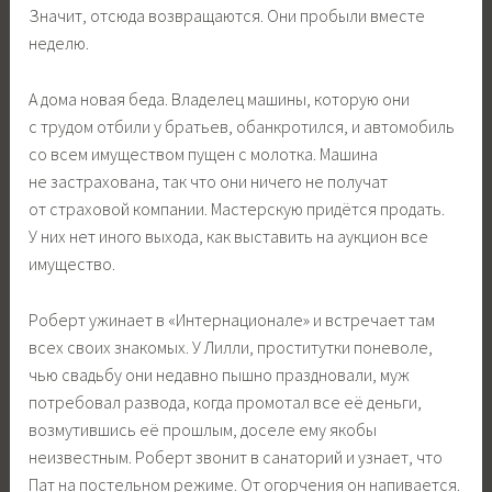
Значит, отсюда возвращаются. Они пробыли вместе
неделю.
А дома новая беда. Владелец машины, которую они
с трудом отбили у братьев, обанкротился, и автомобиль
со всем имуществом пущен с молотка. Машина
не застрахована, так что они ничего не получат
от страховой компании. Мастерскую придётся продать.
У них нет иного выхода, как выставить на аукцион все
имущество.
Роберт ужинает в «Интернационале» и встречает там
всех своих знакомых. У Лилли, проститутки поневоле,
чью свадьбу они недавно пышно праздновали, муж
потребовал развода, когда промотал все её деньги,
возмутившись её прошлым, доселе ему якобы
неизвестным. Роберт звонит в санаторий и узнает, что
Пат на постельном режиме. От огорчения он напивается.