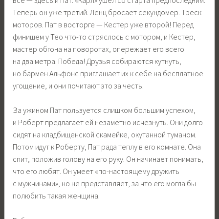
Теперь он уже третий. Ленц бросает секундомер. Треск
моторов. Пат в восторге — Кестер уже второй! Перед
финишем у Тео что-то стряслось с мотором, и Кестер,
мастер обгона на поворотах, опережает его всего
на два метра. Победа! Друзья собираются кутнуть,
но бармен Альфонс приглашает их к себе на бесплатное
угощение, и они почитают это за честь.
За ужином Пат пользуется слишком большим успехом,
и Роберт предлагает ей незаметно исчезнуть. Они долго
сидят на кладбищенской скамейке, окутанной туманом.
Потом идут к Роберту, Пат рада теплу в его комнате. Она
спит, положив голову на его руку. Он начинает понимать,
что его любят. Он умеет «по-настоящему дружить
с мужчинами», но не представляет, за что его могла бы
полюбить такая женщина.