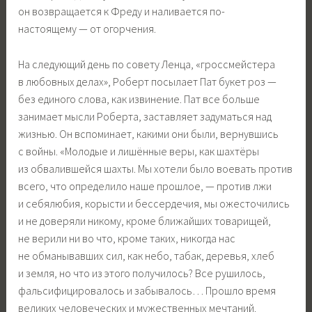
он возвращается к Фреду и наливается по-
настоящему — от огорчения.
На следующий день по совету Ленца, «гроссмейстера
в любовных делах», Роберт посылает Пат букет роз —
без единого слова, как извинение. Пат все больше
занимает мысли Роберта, заставляет задуматься над
жизнью. Он вспоминает, какими они были, вернувшись
с войны. «Молодые и лишённые веры, как шахтёры
из обвалившейся шахты. Мы хотели было воевать против
всего, что определило наше прошлое, — против лжи
и себялюбия, корысти и бессердечия, мы ожесточились
и не доверяли никому, кроме ближайших товарищей,
не верили ни во что, кроме таких, никогда нас
не обманывавших сил, как небо, табак, деревья, хлеб
и земля, но что из этого получилось? Все рушилось,
фальсифицировалось и забывалось… Прошло время
великих человеческих и мужественных мечтаний.