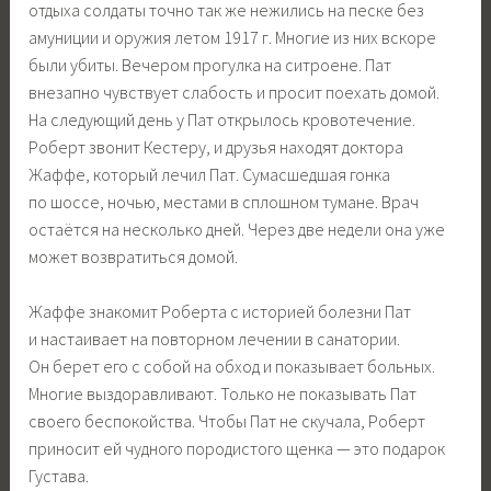
отдыха солдаты точно так же нежились на песке без
амуниции и оружия летом 1917 г. Многие из них вскоре
были убиты. Вечером прогулка на ситроене. Пат
внезапно чувствует слабость и просит поехать домой.
На следующий день у Пат открылось кровотечение.
Роберт звонит Кестеру, и друзья находят доктора
Жаффе, который лечил Пат. Сумасшедшая гонка
по шоссе, ночью, местами в сплошном тумане. Врач
остаётся на несколько дней. Через две недели она уже
может возвратиться домой.
Жаффе знакомит Роберта с историей болезни Пат
и настаивает на повторном лечении в санатории.
Он берет его с собой на обход и показывает больных.
Многие выздоравливают. Только не показывать Пат
своего беспокойства. Чтобы Пат не скучала, Роберт
приносит ей чудного породистого щенка — это подарок
Густава.