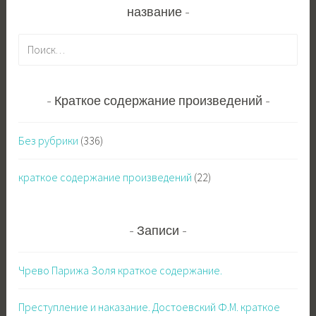
название
Н
а
й
т
Краткое содержание произведений
и
:
Без рубрики
(336)
краткое содержание произведений
(22)
Записи
Чрево Парижа Золя краткое содержание.
Преступление и наказание. Достоевский Ф.М. краткое