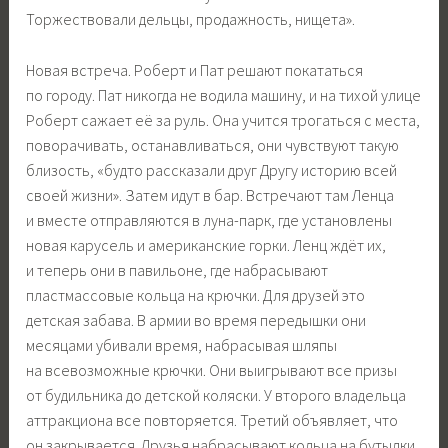
Торжествовали дельцы, продажность, нищета».
Новая встреча. Роберт и Пат решают покататься
по городу. Пат никогда не водила машину, и на тихой улице
Роберт сажает её за руль. Она учится трогаться с места,
поворачивать, останавливаться, они чувствуют такую
близость, «будто рассказали друг Другу историю всей
своей жизни». Затем идут в бар. Встречают там Ленца
и вместе отправляются в луна-парк, где установлены
новая карусель и американские горки. Ленц ждёт их,
и теперь они в павильоне, где набрасывают
пластмассовые кольца на крючки. Для друзей это
детская забава. В армии во время передышки они
месяцами убивали время, набрасывая шляпы
на всевозможные крючки. Они выигрывают все призы
от будильника до детской коляски. У второго владельца
аттракциона все повторяется. Третий объявляет, что
он закрывается. Друзья набрасывают кольца на бутылки