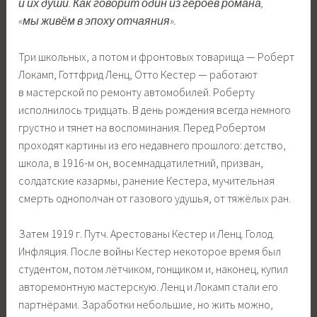
и их души. Как говорит один из героев романа,
«мы живём в эпоху отчаяния».
Три школьных, а потом и фронтовых товарища — Роберт
Локамп, Готтфрид Ленц, Отто Кестер — работают
в мастерской по ремонту автомобилей. Роберту
исполнилось тридцать. В день рождения всегда немного
грустно и тянет на воспоминания. Перед Робертом
проходят картины из его недавнего прошлого: детство,
школа, в 1916-м он, восемнадцатилетний, призван,
солдатские казармы, ранение Кестера, мучительная
смерть однополчан от газового удушья, от тяжёлых ран.
Затем 1919 г. Путч. Арестованы Кестер и Ленц. Голод.
Инфляция. После войны Кестер некоторое время был
студентом, потом лётчиком, гонщиком и, наконец, купил
авторемонтную мастерскую. Ленц и Локамп стали его
партнёрами. Заработки небольшие, но жить можно,