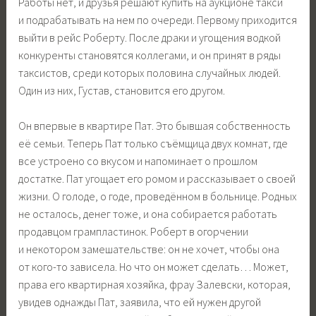
Работы нет, и друзья решают купить на аукционе такси
и подрабатывать на нем по очереди. Первому приходится
выйти в рейс Роберту. После драки и угощения водкой
конкуренты становятся коллегами, и он принят в ряды
таксистов, среди которых половина случайных людей.
Один из них, Густав, становится его другом.
Он впервые в квартире Пат. Это бывшая собственность
её семьи. Теперь Пат только съёмщица двух комнат, где
все устроено со вкусом и напоминает о прошлом
достатке. Пат угощает его ромом и рассказывает о своей
жизни. О голоде, о годе, проведённом в больнице. Родных
не осталось, денег тоже, и она собирается работать
продавцом грампластинок. Роберт в огорчении
и некотором замешательстве: он не хочет, чтобы она
от кого-то зависела. Но что он может сделать… Может,
права его квартирная хозяйка, фрау Залевски, которая,
увидев однажды Пат, заявила, что ей нужен другой