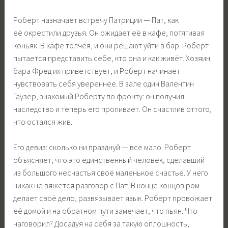
Роберт назначает встречу Патриции — Пат, как
её окрестили друзья. Он ожидает её в кафе, потягивая
коньяк. В кафе толчея, и они решают уйти в бар. Роберт
пытается представить себе, кто она и как живёт. Хозяин
бара Фред их приветствует, и Роберт начинает
чувствовать себя увереннее. В зале один Валентин
Гаузер, знакомый Роберту по фронту: он получил
наследство и теперь его пропивает. Он счастлив оттого,
что остался жив.
Его девиз: сколько ни празднуй — все мало. Роберт
объясняет, что это единственный человек, сделавший
из большого несчастья своё маленькое счастье. У него
никак не вяжется разговор с Пат. В конце концов ром
делает своё дело, развязывает язык. Роберт провожает
её домой и на обратном пути замечает, что пьян. Что
наговорил? Досадуя на себя за такую оплошность,