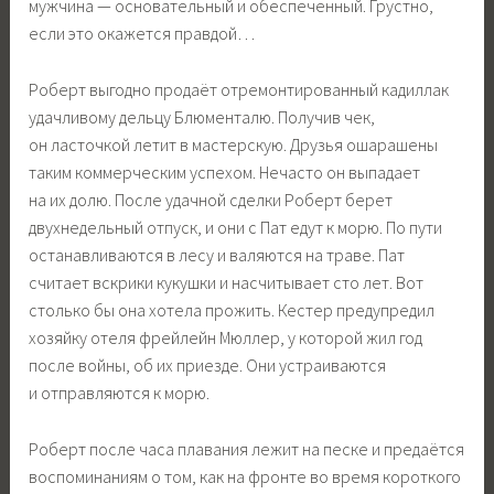
мужчина — основательный и обеспеченный. Грустно,
если это окажется правдой…
Роберт выгодно продаёт отремонтированный кадиллак
удачливому дельцу Блюменталю. Получив чек,
он ласточкой летит в мастерскую. Друзья ошарашены
таким коммерческим успехом. Нечасто он выпадает
на их долю. После удачной сделки Роберт берет
двухнедельный отпуск, и они с Пат едут к морю. По пути
останавливаются в лесу и валяются на траве. Пат
считает вскрики кукушки и насчитывает сто лет. Вот
столько бы она хотела прожить. Кестер предупредил
хозяйку отеля фрейлейн Мюллер, у которой жил год
после войны, об их приезде. Они устраиваются
и отправляются к морю.
Роберт после часа плавания лежит на песке и предаётся
воспоминаниям о том, как на фронте во время короткого