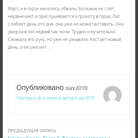
Март, и в горах начались обвалы. Больные не спят,
нервничают и прислушиваются к грохоту в горах. Пат
слабеет день ото дня, она уже не может вставать. Она
умерла в последний час ночи. Трудно и мучительно.
Сжимала его руку, но уже не узнавала. Настаёт новый
день, а её уже нет…
Опубликовано
uav2070
Смотреть все записи автора uav2070
ПРЕДЫДУЩАЯ ЗАПИСЬ
Навигация