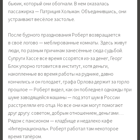
бьюик, который они обогнали. В нем оказалась
пассажирка — Патриция Хольман. Объединившись, они
устраивают весёлое застолье.
После бурного празднования Роберт возвращается
в своё логово — меблированные комнаты. Здесь живут
люди, по разным причинам занесённые сюда судьбой.
Супруги Хассе все время ссорятся из-за денег, Георг
Блок упорно готовится в институт, хотя деньги,
накопленные во время работы на руднике, давно
кончились и он голодает, графа Орлова держит за горло
прошлое — Роберт видел, как он побледнел однажды при
шуме заводящейся машины — под этот шум в России
расстреляли его отца. Но все они как могут помогают
друг другу: советом, добрым отношением, деньгами…
Рядом с пансионом — кладбище и недалеко кафе
«Интернациональ». Роберт работал там некоторое
время тапёром.