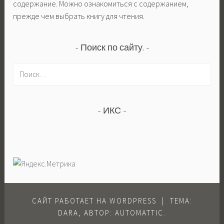
содержание. Можно ознакомиться с содержанием,
прежде чем выбрать книгу для чтения.
Поиск по сайту.
Н
а
й
т
ИКС
и
:
САЙТ РАБОТАЕТ НА WORDPRESS
|
ТЕМА:
DARA, АВТОР:
AUTOMATTIC
.