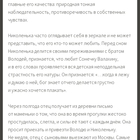
главные его качества: природная тонкая
наблюдательность, противоречивость в собственных
чувствах.
Николенька часто оглядывает себя в зеркале и не может
представить, что его кто-то может любить. Перед сном
Николенька делится своими переживаниями с братом
Володей, признается, что любит Сонечку Валахину,
и в его словах проявляется вся детская неподдельная
страстность его натуры. Он признается: «…когда я лежу
и думаю о ней, бог знает отчего делается грустно
и ужасно хочется плакать».
Через полгода отец получает из деревни письмо
от маменьки о том, что она во время прогулки жестоко
простудилась, слегла, и силы её тают с каждым днём. Она
просит приехать и привезти Володю и Николеньку.
Не медля, отец с сыновьями выезжают из Москвы. Самые