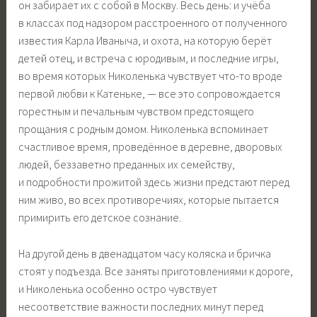
он забирает их с собой в Москву. Весь день: и учёба
в классах под надзором расстроенного от полученного
известия Карла Иваныча, и охота, на которую берёт
детей отец, и встреча с юродивым, и последние игры,
во время которых Николенька чувствует что-то вроде
первой любви к Катеньке, — все это сопровождается
горестным и печальным чувством предстоящего
прощания с родным домом. Николенька вспоминает
счастливое время, проведённое в деревне, дворовых
людей, беззаветно преданных их семейству,
и подробности прожитой здесь жизни предстают перед
ним живо, во всех противоречиях, которые пытается
примирить его детское сознание.
На другой день в двенадцатом часу коляска и бричка
стоят у подъезда. Все заняты приготовлениями к дороге,
и Николенька особенно остро чувствует
несоответствие важности последних минут перед