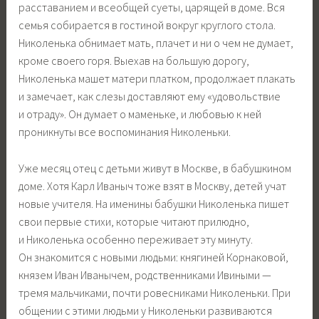
расставанием и всеобщей суеты, царящей в доме. Вся
семья собирается в гостиной вокруг круглого стола.
Николенька обнимает мать, плачет и ни о чем не думает,
кроме своего горя. Выехав на большую дорогу,
Николенька машет матери платком, продолжает плакать
и замечает, как слезы доставляют ему «удовольствие
и отраду». Он думает о маменьке, и любовью к ней
проникнуты все воспоминания Николеньки.
Уже месяц отец с детьми живут в Москве, в бабушкином
доме. Хотя Карл Иваныч тоже взят в Москву, детей учат
новые учителя. На именины бабушки Николенька пишет
свои первые стихи, которые читают прилюдно,
и Николенька особенно переживает эту минуту.
Он знакомится с новыми людьми: княгиней Корнаковой,
князем Иван Иванычем, родственниками Ивиными —
тремя мальчиками, почти ровесниками Николеньки. При
общении с этими людьми у Николеньки развиваются