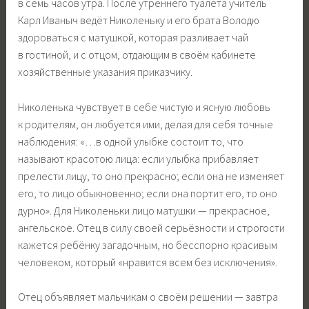
в семь часов утра. После утреннего туалета учитель
Карл Иваныч ведёт Николеньку и его брата Володю
здороваться с матушкой, которая разливает чай
в гостиной, и с отцом, отдающим в своём кабинете
хозяйственные указания приказчику.
Николенька чувствует в себе чистую и ясную любовь
к родителям, он любуется ими, делая для себя точные
наблюдения: «…в одной улыбке состоит то, что
называют красотою лица: если улыбка прибавляет
прелести лицу, то оно прекрасно; если она не изменяет
его, то лицо обыкновенно; если она портит его, то оно
дурно». Для Николеньки лицо матушки — прекрасное,
ангельское. Отец в силу своей серьёзности и строгости
кажется ребёнку загадочным, но бесспорно красивым
человеком, который «нравится всем без исключения».
Отец объявляет мальчикам о своём решении — завтра