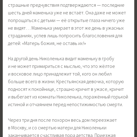
страшные предчувствия подтверждаются — последние
шесть дней маменька уже не встаёт. Она даже не может
попрощаться с детьми — её открытые глаза ничего уже
не видят… Маменька умирает в этот же день в ужасных
страданиях, успев лишь попросить благословения для
детей: «Матерь божия, не оставь их!»
На другой день Николенька видит маменьку в гробу
и не может примириться с мыслью, что это жёлтое
и восковое лицо принадлежит той, кого он любил
больше всего в жизни. Крестьянская девочка, которую
подносят к покойнице, страшно кричит в ужасе, кричит
и выбегает из комнаты Николенька, поражённый горькой
истиной и отчаянием перед непостижимостью смерти.
Через три дня после похорон весь дом переезжает
в Москву, и со смертью матери для Николеньки
заканчивается счастливая пора детства. Приезжая