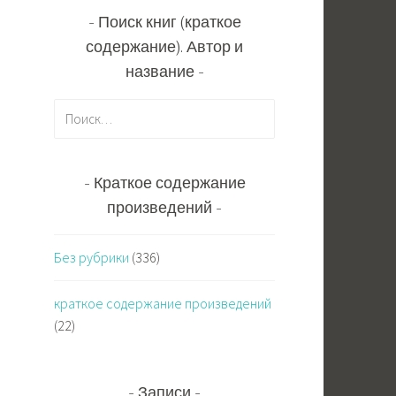
Поиск книг (краткое
содержание). Автор и
название
Н
а
й
т
Краткое содержание
и
произведений
:
Без рубрики
(336)
краткое содержание произведений
(22)
Записи