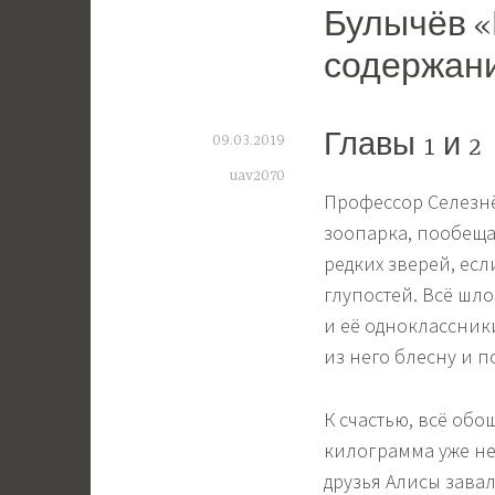
Булычёв «
содержани
09.03.2019
Главы 1 и 2
uav2070
Профессор Селезнё
зоопарка, пообеща
редких зверей, есл
глупостей. Всё шл
и её одноклассник
из него блесну и п
К счастью, всё обо
килограмма уже н
друзья Алисы зава