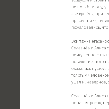
не погибли от уду
звездолёты, приле
преступника, путе
пожаловались, что
Экипаж «Пегаса» о
Селезнёв и Алиса 
немедленно спрята
поведение этого п
оказалась пустой. 
толстым человеком
ушёл и, наверное, 
Селезнёв и Алиса 
попал впросак, пе