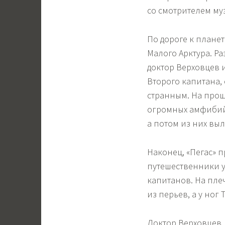
со смотрителем му
По дороге к планет
Малого Арктура. Ра
доктор Верховцев 
Второго капитана, 
странным. На прощ
огромных амфибий.
а потом из них вы
Наконец, «Пегас» п
путешественники 
капитанов. На пле
из перьев, а у ног
Доктор Верховцев,