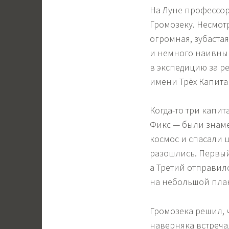
На Луне профессор 
Громозеку. Несмот
огромная, зубаста
и немного наивным
в экспедицию за р
имени Трёх Капита
Когда-то три капит
Фикс — были знаме
космос и спасали 
разошлись. Первый
а Третий отправилс
на небольшой план
Громозека решил, 
наверняка встреча