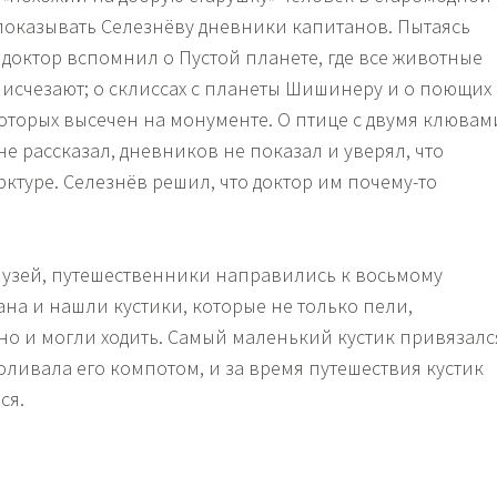
 показывать Селезнёву дневники капитанов. Пытаясь
 доктор вспомнил о Пустой планете, где все животные
исчезают; о склиссах с планеты Шишинеру и о поющих
которых высечен на монументе. О птице с двумя клювам
е рассказал, дневников не показал и уверял, что
ктуре. Селезнёв решил, что доктор им почему-то
узей, путешественники направились к восьмому
ана и нашли кустики, которые не только пели,
но и могли ходить. Самый маленький кустик привязалс
оливала его компотом, и за время путешествия кустик
ся.