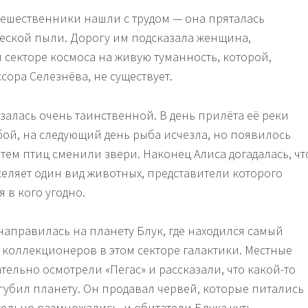
тешественники нашли с трудом — она пряталась
еской пыли. Дорогу им подсказала женщина,
 секторе космоса на живую туманность, которой,
ора Селезнёва, не существует.
залась очень таинственной. В день прилёта её реки
ой, на следующий день рыба исчезла, но появилось
тем птиц сменили звери. Наконец Алиса догадалась, чт
селяет один вид животных, представители которого
 в кого угодно.
направилась на планету Блук, где находился самый
 коллекционеров в этом секторе галактики. Местные
тельно осмотрели «Пегас» и рассказали, что какой-то
огубил планету. Он продавал червей, которые питались
тельно размножались, и обитатели Блука чуть