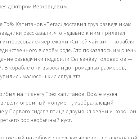
зея доктором Верховцевым.
е Трёх Капитанов «Пегас» доставил груз разведчикам
зведчики рассказали, что недавно к ним прилетал
и интересовался чертежами «Синей чайки» — корабля
единственного в своём роде. Это показалось им очень
ание разведчики подарили Селезнёву головастов —
 В корабле они выросли до громадных размеров,
лупились малюсенькие лягушата.
рибыл на планету Трёх капитанов. Возле музея
увидели огромный монумент, изображающий
че у Первого сидела птица с двумя клювами и короной
 Третьего рос необычный куст.
 «похожий на добрую старушку» человек в старомодной