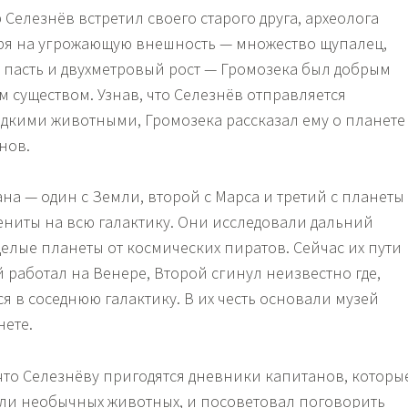
Селезнёв встретил своего старого друга, археолога
ря на угрожающую внешность — множество щупалец,
я пасть и двухметровый рост — Громозека был добрым
 существом. Узнав, что Селезнёв отправляется
едкими животными, Громозека рассказал ему о планете
нов.
ана — один с Земли, второй с Марса и третий с планеты
ниты на всю галактику. Они исследовали дальний
целые планеты от космических пиратов. Сейчас их пути
 работал на Венере, Второй сгинул неизвестно где,
я в соседнюю галактику. В их честь основали музей
ете.
что Селезнёву пригодятся дневники капитанов, которы
ли необычных животных, и посоветовал поговорить