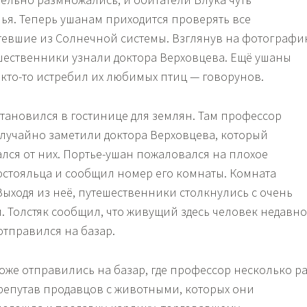
шья. Теперь ушанам приходится проверять все
тевшие из Солнечной системы. Взглянув на фотографи
шественники узнали доктора Верховцева. Ещё ушаны
 кто-то истребил их любимых птиц — говорунов.
становился в гостинице для землян. Там профессор
случайно заметили доктора Верховцева, который
лся от них. Портье-ушан пожаловался на плохое
остояльца и сообщил номер его комнаты. Комната
Выходя из неё, путешественники столкнулись с очень
. Толстяк сообщил, что живущий здесь человек недавно
отправился на базар.
тоже отправились на базар, где профессор несколько р
репутав продавцов с животными, которых они