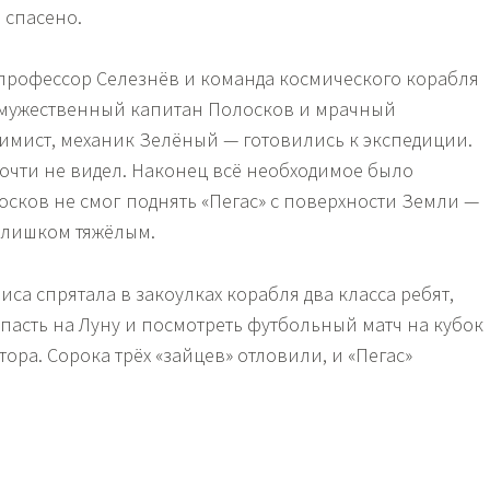
 спасено.
профессор Селезнёв и команда космического корабля
 мужественный капитан Полосков и мрачный
мист, механик Зелёный — готовились к экспедиции.
очти не видел. Наконец всё необходимое было
осков не смог поднять «Пегас» с поверхности Земли —
слишком тяжёлым.
иса спрятала в закоулках корабля два класса ребят,
опасть на Луну и посмотреть футбольный матч на кубок
тора. Сорока трёх «зайцев» отловили, и «Пегас»