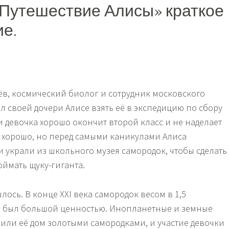
Путешествие Алисы» краткое
е.
в, космический биолог и сотрудник московского
л своей дочери Алисе взять её в экспедицию по сбору
и девочка хорошо окончит второй класс и не наделает
о хорошо, но перед самыми каникулами Алиса
и украли из школьного музея самородок, чтобы сделать
оймать щуку-гиганта.
шлось. В конце XXI века самородок весом в 1,5
е был большой ценностью. Инопланетные и земные
лили её дом золотыми самородками, и участие девочки