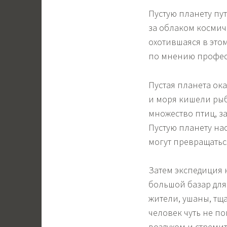
Пустую планету пу
за облаком космич
охотившаяся в этом
по мнению професс
Пустая планета ока
и моря кишели рыб
множество птиц, за
Пустую планету на
могут превращаться
Затем экспедиция 
большой базар для
жители, ушаны, тща
человек чуть не п
воздухом и стреми