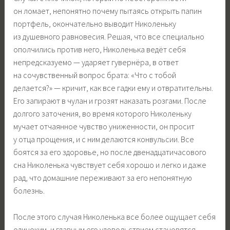
он ломает, непонятно почему пытаясь открыть папин
портфель, окончательно выводит Николеньку
из душевного равновесия. Решая, что все специально
ополчились против него, Николенька ведёт себя
непредсказуемо — ударяет гувернёра, в ответ
на сочувственный вопрос брата: «Что с тобой
делается?» — кричит, как все гадки ему и отвратительны.
Его запирают в чулан и грозят наказать розгами. После
долгого заточения, во время которого Николеньку
мучает отчаянное чувство униженности, он просит
у отца прощения, и с ним делаются конвульсии. Все
боятся за его здоровье, но после двенадцатичасового
сна Николенька чувствует себя хорошо и легко и даже
рад, что домашние переживают за его непонятную
болезнь.
После этого случая Николенька все более ощущает себя
одиноким, и главным его удовольствием становятся