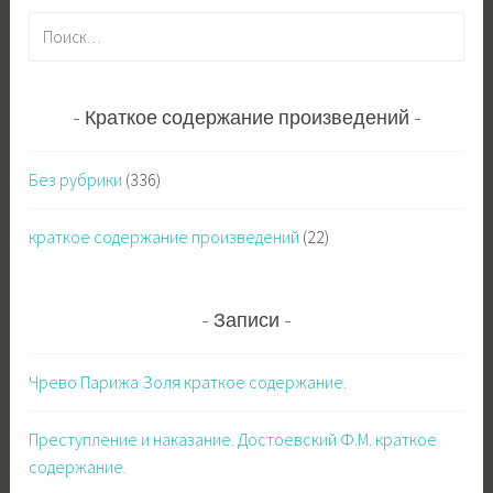
Н
а
й
т
Краткое содержание произведений
и
:
Без рубрики
(336)
краткое содержание произведений
(22)
Записи
Чрево Парижа Золя краткое содержание.
Преступление и наказание. Достоевский Ф.М. краткое
содержание.