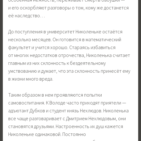
и его оскорбляют разговоры о том, кому же достанется
её наследство…
До поступления в университет Николеньке остаётся
несколько месяцев. Он готовится в математический
факультет и учится хорошо. Стараясь избавиться
от многих недостатков отрочества, Николенька считает
главным из них склонность к бездеятельному
умствованию и думает, что эта склонность принесёт ему
в жизни много вреда.
Таким образом в нем проявляются попытки
самовоспитания. К Володе часто приходят приятели —
адъютант Дубков и студент князь Нехлюдов. Николенька
все чаще разговаривает с Дмитрием Нехлюдовым, они
становятся друзьями. Настроенность их душ кажется
Николеньке одинаковой. Постоянно