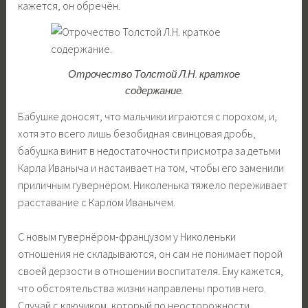
кажется, он обречён.
Отрочество Толстой Л.Н. краткое
содержание.
Бабушке доносят, что мальчики играются с порохом, и,
хотя это всего лишь безобидная свинцовая дробь,
бабушка винит в недостаточности присмотра за детьми
Карла Иваныча и настаивает на том, чтобы его заменили
приличным гувернёром. Николенька тяжело переживает
расставание с Карлом Иванычем.
С новым гувернёром-французом у Николеньки
отношения не складываются, он сам не понимает порой
своей дерзости в отношении воспитателя. Ему кажется,
что обстоятельства жизни направлены против него.
Случай с ключиком, который по неосторожности