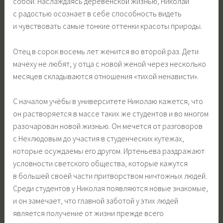
собой. Наслаждаясь деревенской жизнью, Николай
с радостью осознает в себе способность видеть
и чувствовать самые тонкие оттенки красоты природы.
Отец в сорок восемь лет женится во второй раз. Дети
мачеху не любят, у отца с новой женой через несколько
месяцев складываются отношения «тихой ненависти».
С началом учёбы в университете Николаю кажется, что
он растворяется в массе таких же студентов и во многом
разочарован новой жизнью. Он мечется от разговоров
с Нехлюдовым до участия в студенческих кутежах,
которые осуждаемы его другом. Иртеньева раздражают
условности светского общества, которые кажутся
в большей своей части притворством ничтожных людей.
Среди студентов у Николая появляются новые знакомые,
и он замечает, что главной заботой у этих людей
является получение от жизни прежде всего