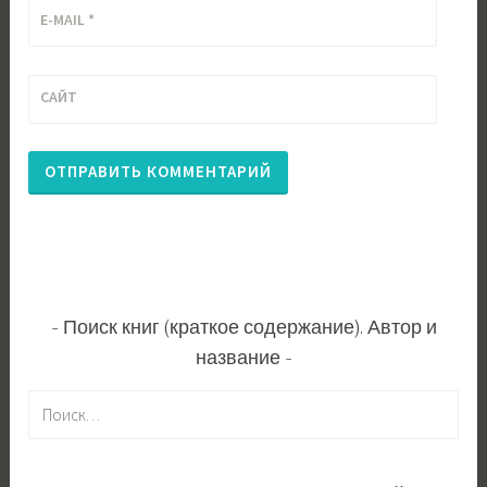
E-MAIL
*
САЙТ
Поиск книг (краткое содержание). Автор и
название
Н
а
й
т