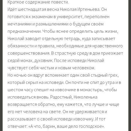
Краткое содержание повести.
Идёт шестнадцатая весна Николая Иртеньева. Он
готовится к экзаменам в университет, переполнен
мечтаниями и размышлениями о будущем своём
предназначении. Чтобы яснее определить цель жизни,
Николай заводит отдельную тетрадь, куда записывает
обязанности и правила, необходимые для нравственного
совершенствования. В страстную среду в дом приезжает
седой монах, духовник. После исповеди Николай
чувствует себя чистым и новым человеком.
Но ночью он вдруг вспоминает один свой стыдный грех,
который скрыл на исповеди. Он почти не спит до утра и в
шестом часу спешит на извозчике в монастырь, чтобы
исповедаться вновь. Радостный, Николенька
возвращается обратно, ему кажется, что лучше и чище
его нет человека на свете. Он не удерживается и
рассказывает о своей исповеди извозчику. И тот
отвечает: «А что, барин, ваше дело господское».