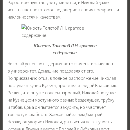
Радостное чувство улетучивается, и Николай даже
испытывает некоторое недоверие к своим прекрасным
наклонностям и качествам.
Юность Толстой Л.Н. краткое
содержание.
Николай успешно выдерживает экзамены и зачислен
в университет. Домашние поздравляют его.
По приказанию отца, в полное распоряжение Николая
поступают кучер Кузьма, пролётка и гнедой Красавчик.
Решив, что он уже совсем взрослый, Николай покупает
на Кузнецком мосту много разных безделушек, трубку
и табак. Дома он пытается закурить, но чувствует
тошноту и слабость. Заехавший за ним Дмитрий
Нехлюдов укоряет Николая, разъясняя всю глупость
курения. Друзья вместе с Володей и Дубковым едут