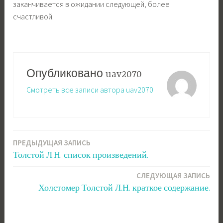
заканчивается в ожидании следующей, более
счастливой.
Опубликовано
uav2070
Смотреть все записи автора uav2070
ПРЕДЫДУЩАЯ ЗАПИСЬ
Навигация
Толстой Л.Н. список произведений.
по
СЛЕДУЮЩАЯ ЗАПИСЬ
записям
Холстомер Толстой Л.Н. краткое содержание.