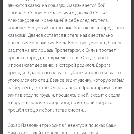
движутся казаки на лошадях. Завязывается бой.
Погибает Сербинов с мыслями о далёкой Софье
Александровне, хранившей в себе след его тела,
погибает Чепурный, остальные большевики. Город занят
казаками. Дванов остаётся в степи над смертельно
раненным Копенкиным. Когда Копенкин умирает, Дванов
садится на его лошадь Пролетарскую Силу и трогает
прочь от города, в открытую степь. Он едет долго
и проезжает деревню, в которой родился. Дорога
приводит Дванова к озеру, в глубине которого когда-то
упокоился его отец. Дванов видит удочку, которую забыл
на берегу в детстве. Он заставляет Пролетарскую Силу
зайти в воду по грудь и, прощаясь с ней, сходит с седла
в воду — в поисках той дороги, по которой когда-то
прошёл отец в любопытстве смерти…
Захар Павлович приходит в Чевенгур в поисках Саши.
Никого из людей в городе нет — только сидит