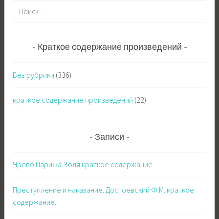
Н
а
й
т
Краткое содержание произведений
и
:
Без рубрики
(336)
краткое содержание произведений
(22)
Записи
Чрево Парижа Золя краткое содержание.
Преступление и наказание. Достоевский Ф.М. краткое
содержание.