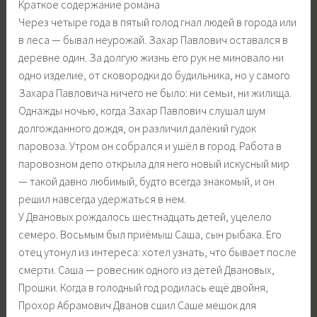
Краткое содержание романа
Через четыре года в пятый голод гнал людей в города или
в леса — бывал неурожай. Захар Павлович оставался в
деревне один. За долгую жизнь его рук не миновало ни
одно изделие, от сковородки до будильника, но у самого
Захара Павловича ничего не было: ни семьи, ни жилища.
Однажды ночью, когда Захар Павлович слушал шум
долгожданного дождя, он различил далёкий гудок
паровоза. Утром он собрался и ушёл в город. Работа в
паровозном депо открыла для него новый искусный мир
— такой давно любимый, будто всегда знакомый, и он
решил навсегда удержаться в нем.
У Двановых рождалось шестнадцать детей, уцелело
семеро. Восьмым был приёмыш Саша, сын рыбака. Его
отец утонул из интереса: хотел узнать, что бывает после
смерти. Саша — ровесник одного из детей Двановых,
Прошки. Когда в голодный год родилась ещё двойня,
Прохор Абрамович Дванов сшил Саше мешок для