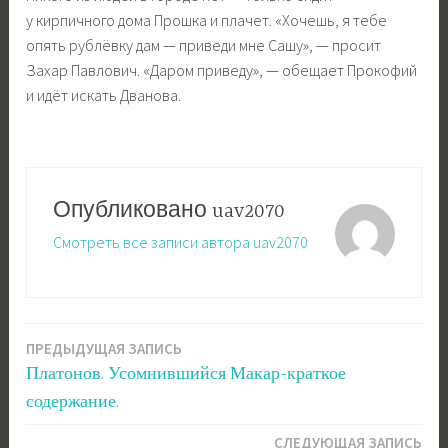
у кирпичного дома Прошка и плачет. «Хочешь, я тебе
опять рублёвку дам — приведи мне Сашу», — просит
Захар Павлович. «Даром приведу», — обещает Прокофий
и идёт искать Дванова.
Опубликовано
uav2070
Смотреть все записи автора uav2070
ПРЕДЫДУЩАЯ ЗАПИСЬ
Навигация
Платонов. Усомнившийся Макар-краткое
по
содержание.
записям
СЛЕДУЮЩАЯ ЗАПИСЬ