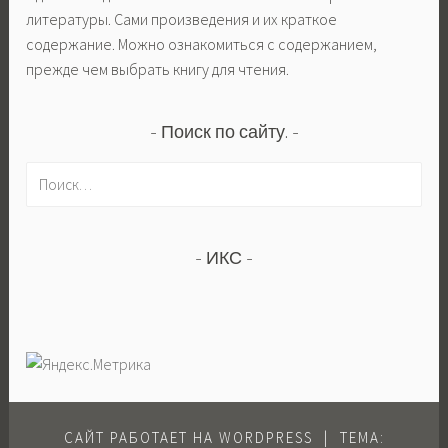
литературы. Сами произведения и их краткое
содержание. Можно ознакомиться с содержанием,
прежде чем выбрать книгу для чтения.
Поиск по сайту.
Н
а
й
т
ИКС
и
:
САЙТ РАБОТАЕТ НА WORDPRESS
|
ТЕМА: