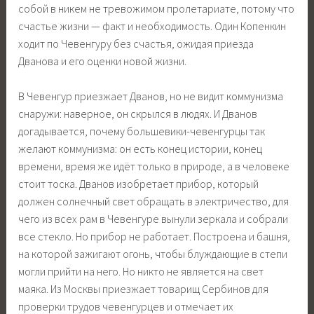
собой в никем не тревожимом пролетариате, потому что
счастье жизни — факт и необходимость. Один Копенкин
ходит по Чевенгуру без счастья, ожидая приезда
Дванова и его оценки новой жизни.
В Чевенгур приезжает Дванов, но не видит коммунизма
снаружи: наверное, он скрылся в людях. И Дванов
догадывается, почему большевики-чевенгурцы так
желают коммунизма: он есть конец истории, конец
времени, время же идёт только в природе, а в человеке
стоит тоска. Дванов изобретает прибор, который
должен солнечный свет обращать в электричество, для
чего из всех рам в Чевенгуре вынули зеркала и собрали
все стекло. Но прибор не работает. Построена и башня,
на которой зажигают огонь, чтобы блуждающие в степи
могли прийти на него. Но никто не является на свет
маяка. Из Москвы приезжает товарищ Сербинов для
проверки трудов чевенгурцев и отмечает их