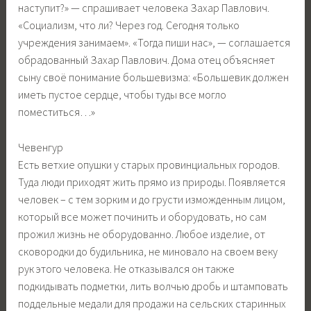
наступит?» — спрашивает человека Захар Павлович.
«Социализм, что ли? Через год. Сегодня только
учреждения занимаем». «Тогда пиши нас», — соглашается
обрадованный Захар Павлович. Дома отец объясняет
сыну своё понимание большевизма: «Большевик должен
иметь пустое сердце, чтобы туды все могло
поместиться…»
Чевенгур
Есть ветхие опушки у старых провинциальных городов.
Туда люди приходят жить прямо из природы. Появляется
человек – с тем зорким и до грусти изможденным лицом,
который все может починить и оборудовать, но сам
прожил жизнь не оборудованно. Любое изделие, от
сковородки до будильника, не миновало на своем веку
рук этого человека. Не отказывался он также
подкидывать подметки, лить волчью дробь и штамповать
поддельные медали для продажи на сельских старинных