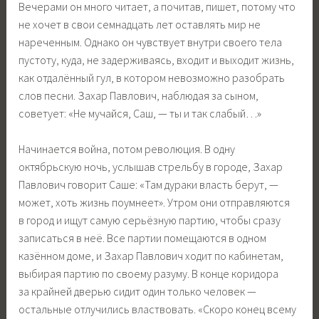
Вечерами он много читает, а почитав, пишет, потому что
не хочет в свои семнадцать лет оставлять мир не
нареченным. Однако он чувствует внутри своего тела
пустоту, куда, не задерживаясь, входит и выходит жизнь,
как отдалённый гул, в котором невозможно разобрать
слов песни. Захар Павлович, наблюдая за сыном,
советует: «Не мучайся, Саш, — ты и так слабый…»
Начинается война, потом революция. В одну
октябрьскую ночь, услышав стрельбу в городе, Захар
Павлович говорит Саше: «Там дураки власть берут, —
может, хоть жизнь поумнеет». Утром они отправляются
в город и ищут самую серьёзную партию, чтобы сразу
записаться в неё. Все партии помещаются в одном
казённом доме, и Захар Павлович ходит по кабинетам,
выбирая партию по своему разуму. В конце коридора
за крайней дверью сидит один только человек —
остальные отлучились властвовать. «Скоро конец всему