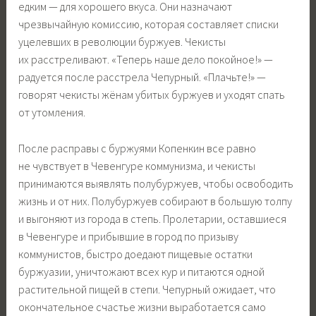
едким — для хорошего вкуса. Они назначают
чрезвычайную комиссию, которая составляет списки
уцелевших в революции буржуев. Чекисты
их расстреливают. «Теперь наше дело покойное!» —
радуется после расстрела Чепурный. «Плачьте!» —
говорят чекисты жёнам убитых буржуев и уходят спать
от утомления.
После расправы с буржуями Копенкин все равно
не чувствует в Чевенгуре коммунизма, и чекисты
принимаются выявлять полубуржуев, чтобы освободить
жизнь и от них. Полубуржуев собирают в большую толпу
и выгоняют из города в степь. Пролетарии, оставшиеся
в Чевенгуре и прибывшие в город по призыву
коммунистов, быстро доедают пищевые остатки
буржуазии, уничтожают всех кур и питаются одной
растительной пищей в степи. Чепурный ожидает, что
окончательное счастье жизни выработается само