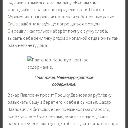
подаяния и вывел его за околицу. «Все мы хамы
и негодяи!» — правильно определил себя Прохор
Абрамович, возвращаясь к жене и собственным детям.
Саша зашёл на кладбище попрощаться с отцом.
Он решил, как только наберёт полную сумку хлеба,
вырыть себе землянку рядом с могилкой отца и жить там,
раз у него нету дома.
Платонов. Чевенгур-краткое
содержание.
Захар Павлович просит Прошку Дванова за рублёвку
разыскать Сашу и берет его к себе в сыновья. Захар
Павлович любит Сашу всей преданностью старости,
всем чувством безотчётных, неясных надежд. Саша
работает учеником в депо, чтобы выучиться на слесаря.