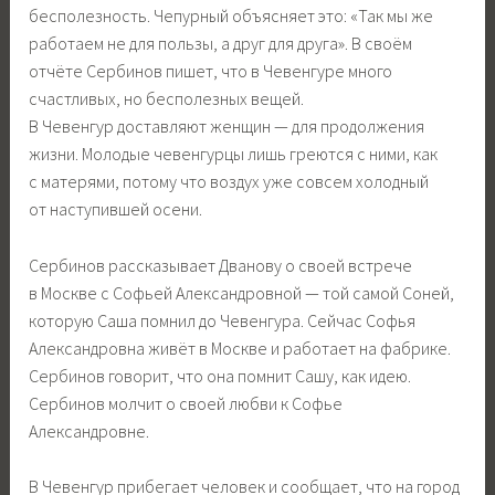
бесполезность. Чепурный объясняет это: «Так мы же
работаем не для пользы, а друг для друга». В своём
отчёте Сербинов пишет, что в Чевенгуре много
счастливых, но бесполезных вещей.
В Чевенгур доставляют женщин — для продолжения
жизни. Молодые чевенгурцы лишь греются с ними, как
с матерями, потому что воздух уже совсем холодный
от наступившей осени.
Сербинов рассказывает Дванову о своей встрече
в Москве с Софьей Александровной — той самой Соней,
которую Саша помнил до Чевенгура. Сейчас Софья
Александровна живёт в Москве и работает на фабрике.
Сербинов говорит, что она помнит Сашу, как идею.
Сербинов молчит о своей любви к Софье
Александровне.
В Чевенгур прибегает человек и сообщает, что на город