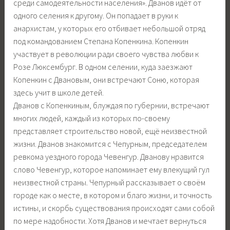
среди самодеятельности населения». Дванов идёт от
одного селения к другому. Он попадает в руки к
анархистам, у которых его отбивает небольшой отряд
под командованием Степана Копенкина. Копенкин
участвует в революции ради своего чувства любви к
Розе Люксембург. В одном селении, куда заезжают
Копенкин с Двановым, они встречают Соню, которая
здесь учит в школе детей.
Дванов с Копенкиным, блуждая по губернии, встречают
многих людей, каждый из которых по-своему
представляет строительство новой, ещё неизвестной
жизни. Дванов знакомится с Чепурным, председателем
ревкома уездного города Чевенгур. Дванову нравится
слово Чевенгур, которое напоминает ему влекущий гул
неизвестной страны. Чепурный рассказывает о своём
городе как о месте, в котором и благо жизни, и точность
истины, и скорбь существования происходят сами собой
по мере надобности. Хотя Дванов и мечтает вернуться