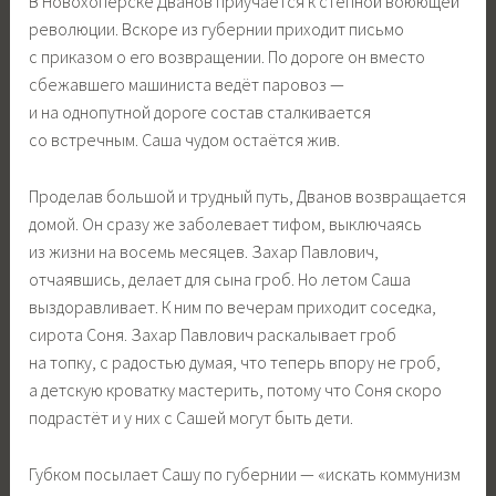
В Новохоперске Дванов приучается к степной воюющей
революции. Вскоре из губернии приходит письмо
с приказом о его возвращении. По дороге он вместо
сбежавшего машиниста ведёт паровоз —
и на однопутной дороге состав сталкивается
со встречным. Саша чудом остаётся жив.
Проделав большой и трудный путь, Дванов возвращается
домой. Он сразу же заболевает тифом, выключаясь
из жизни на восемь месяцев. Захар Павлович,
отчаявшись, делает для сына гроб. Но летом Саша
выздоравливает. К ним по вечерам приходит соседка,
сирота Соня. Захар Павлович раскалывает гроб
на топку, с радостью думая, что теперь впору не гроб,
а детскую кроватку мастерить, потому что Соня скоро
подрастёт и у них с Сашей могут быть дети.
Губком посылает Сашу по губернии — «искать коммунизм