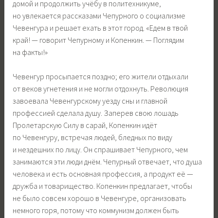
домой и продолжить учёбу в политехникуме,
но увлекается рассказами Чепурного о социализме
Чевенгура и решает ехать в этот город. «Едем в твой
край! — говорит Чепурному и Копенкин. — Поглядим
на факты!»
Чевенгур просыпается поздно; его жители отдыхали
от веков угнетения и не могли отдохнуть. Революция
завоевала Чевенгурскому уезду сны и главной
профессией сделала душу. Заперев свою лошадь
Пролетарскую Силу в сарай, Копенкин идёт
по Чевенгуру, встречая людей, бледных по виду
и нездешних по лицу. Он спрашивает Чепурного, чем
занимаются эти люди днём. Чепурный отвечает, что душа
человека и есть основная профессия, а продукт её —
дружба и товарищество. Копенкин предлагает, чтобы
не было совсем хорошо в Чевенгуре, организовать
немного горя, потому что коммунизм должен быть