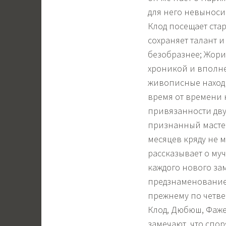
для него невыноси
Клод посещает стар
сохраняет талант и
безобразнее; Жори
хроникой и вполн
живописные наход
время от времени к
привязанности двух
признанный мастер
месяцев кряду не м
рассказывает о му
каждого нового зам
предзнаменование 
прежнему по четве
Клод, Дюбюш, Фаже
замечают, что спор