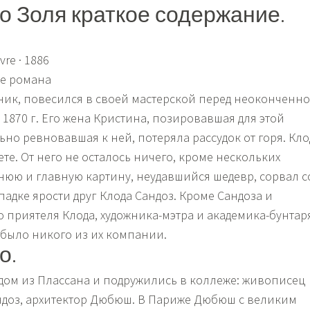
о Золя краткое содержание.
vre
·
1886
ие романа
жник, повесился в своей мастерской перед неоконченн
1870 г. Его жена Кристина, позировавшая для этой
но ревновавшая к ней, потеряла рассудок от горя. Кло
те. От него не осталось ничего, кроме нескольких
нюю и главную картину, неудавшийся шедевр, сорвал с
падке ярости друг Клода Сандоз. Кроме Сандоза и
о приятеля Клода, художника-мэтра и академика-бунтар
 было никого из их компании.
о.
ом из Плассана и подружились в коллеже: живописец
ндоз, архитектор Дюбюш. В Париже Дюбюш с великим