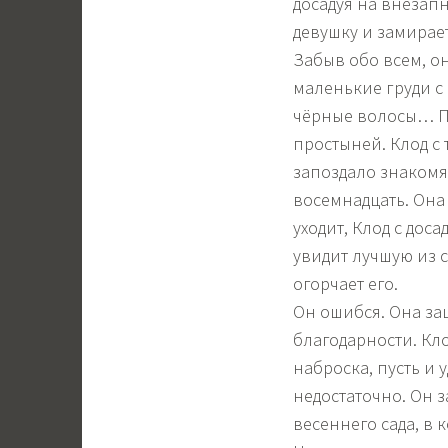
досадуя на внезап
девушку и замирает
Забыв обо всем, о
маленькие груди с
чёрные волосы… Пр
простыней. Клод с
запоздало знакомят
восемнадцать. Она 
уходит, Клод с дос
увидит лучшую из с
огорчает его.
Он ошибся. Она за
благодарности. Кл
наброска, пусть и 
недостаточно. Он 
весеннего сада, в