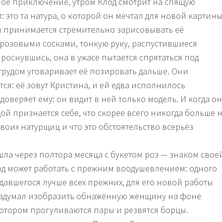
ное приключение, утром Клод смотрит на спящую
: это та натура, о которой он мечтал для новой картины
н принимается стремительно зарисовывать её
 розовыми сосками, тонкую руку, распустившиеся
оснувшись, она в ужасе пытается спрятаться под
 трудом уговаривает её позировать дальше. Они
ся: её зовут Кристина, и ей едва исполнилось
доверяет ему: он видит в ней только модель. И когда о
адой признается себе, что скорее всего никогда больше 
воих натурщиц и что это обстоятельство всерьёз
шла через полтора месяца с букетом роз — знаком свое
од может работать с прежним воодушевлением: одного
удавшегося лучше всех прежних, для его новой работы
задумал изобразить обнажённую женщину на фоне
 котором прогуливаются пары и резвятся борцы.