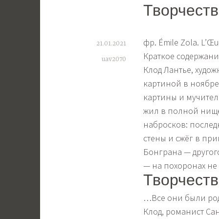
Творчеств
фр.
Émile Zola. L’Œu
21.01.2021
Краткое содержан
uav2070
Клод Лантье, худо
картиной в ноябре 
картины и мучитель
жил в полной нище
набросков: послед
стены и сжёг в при
Бонграна — другог
— на похоронах не
Творчеств
…Все они были род
Клод, романист Са