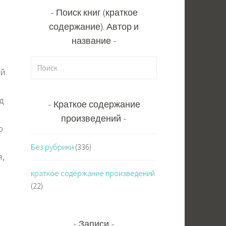
Поиск книг (краткое
содержание). Автор и
название
Н
ой
а
й
д
т
Краткое содержание
и
произведений
:
о
Без рубрики
(336)
я,
краткое содержание произведений
(22)
Записи