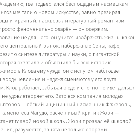
 Академию, где подвергался беспощадным насмешкам
Сандоз мечтали о новом искусстве, равно презирая
зцы и мрачный, насквозь литературный романтизм
 просто феноменально одарён — он одержим.
ование не для него: он учится изображать жизнь, како
, его центральный рынок, набережные Сены, кафе,
резит о синтезе литературы и науки, о гигантской
оторая охватила и объяснила бы всю историю
жимость Клода ему чужда: он с испугом наблюдает
ы воодушевления и надежд сменяются у его друга
 Клод работает, забывая о еде и сне, но не идёт дальш
 не удовлетворяет его. Зато вся компания молодых
льпторов — лёгкий и циничный насмешник Фажероль,
каменотёса Магудо, расчётливый критик Жори —
 станет главой новой школы. Жори прозвал её «школой
ания, разумеется, занята не только спорами