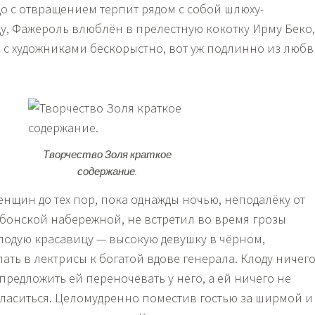
до с отвращением терпит рядом с собой шлюху-
у, Фажероль влюблён в прелестную кокотку Ирму Беко,
с художниками бескорыстно, вот уж подлинно из любв
Творчество Золя краткое
содержание.
енщин до тех пор, пока однажды ночью, неподалёку от
рбонской набережной, не встретил во время грозы
одую красавицу — высокую девушку в чёрном,
ать в лектрисы к богатой вдове генерала. Клоду ничег
 предложить ей переночевать у него, а ей ничего не
огласиться. Целомудренно поместив гостью за ширмой и