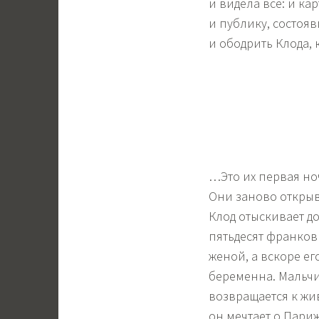
и видела все: и ка
и публику, состоя
и ободрить Клода, 
…Это их первая но
Они заново открыва
Клод отыскивает до
пятьдесят франков 
женой, а вскоре е
беременна. Мальчи
возвращается к жи
он мечтает о Париж