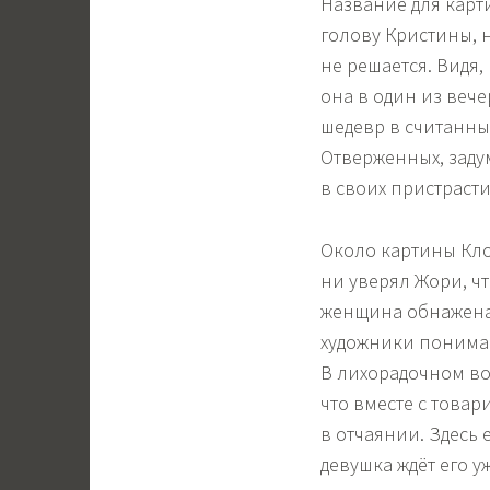
Название для карти
голову Кристины, 
не решается. Видя,
она в один из вече
шедевр в считанны
Отверженных, зад
в своих пристраст
Около картины Клод
ни уверял Жори, ч
женщина обнажена,
художники понима
В лихорадочном во
что вместе с това
в отчаянии. Здесь 
девушка ждёт его у