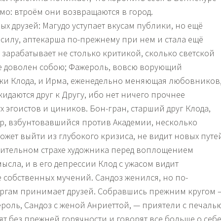
мо: втроём они возвращаются в город.
ых друзей: Магудо уступает вкусам публики, но ещё
 силу, аптекарша по-прежнему при нем и стала ещё
 зарабатывает не столько критикой, сколько светской
е доволен собою; Фажероль, вовсю ворующий
ки Клода, и Ирма, еженедельно меняющая любовников
идаются друг к Другу, ибо нет ничего прочнее
 эгоистов и циников. Бон-гран, старший друг Клода,
, взбунтовавшийся против Академии, несколько
ожет выйти из глубокого кризиса, не видит новых путе
чительном страхе художника перед воплощением
ысла, и в его депрессии Клод с ужасом видит
собственных мучений. Сандоз женился, но по-
ргам принимает друзей. Собравшись прежним кругом 
роль, Сандоз с женой Анриеттой, — приятели с печаль
ят без прежней горячности и говорят все больше о себе