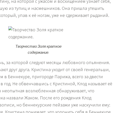
ртину, на которой с ужасом и восхищением узнает себя,
вшую из тупиц и насмешников. Она пришла утешить
который, упав к её ногам, уже не сдерживает рыданий.
Творчество Золя краткое
содержание.
чь, за которой следуют месяцы любовного опьянения.
ют друг друга. Кристина уходит от своей генеральши,
м в Беннекуре, пригороде Парижа, всего за двести
в год. Не обвенчавшись с Кристиной, Клод называет её
го неопытная возлюбленная обнаруживает, что
ка назвали Жаком. После его рождения Клод
вописи, но беннекурские пейзажи уже наскучили ему:
е. Кристина понимает, что хоронить себя в Беннекуре