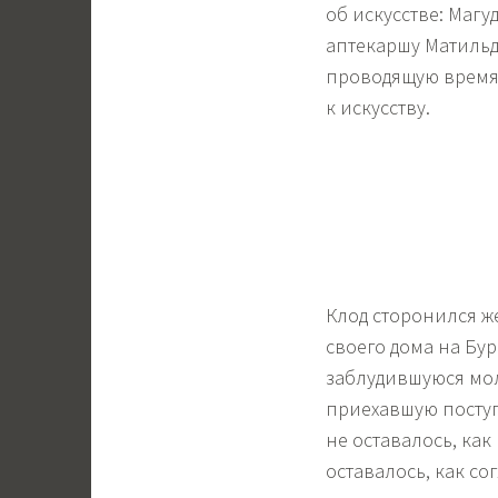
об искусстве: Магу
аптекаршу Матильд
проводящую время 
к искусству.
Клод сторонился ж
своего дома на Бу
заблудившуюся мол
приехавшую поступ
не оставалось, как
оставалось, как с