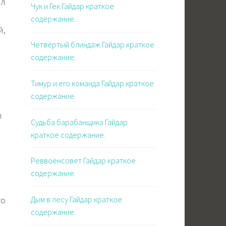
ал
Чук и Гек Гайдар краткое
содержание.
й,
й
Четвёртый блиндаж Гайдар краткое
содержание.
Тимур и его команда Гайдар краткое
содержание.
ы
Судьба барабанщика Гайдар
краткое содержание.
Реввоенсовет Гайдар краткое
содержание.
Дым в лесу Гайдар краткое
то
содержание.