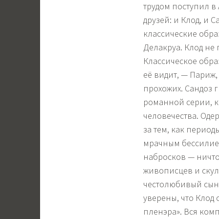
трудом поступил в
друзей: и Клод, и 
классические обра
Делакруа. Клод не
Классическое образ
её видит, — Париж
прохожих. Сандоз г
романной серии, к
человечества. Одер
за тем, как период
мрачным бессилием.
набросков — ничто
живописцев и ску
честолюбивый сын 
уверены, что Клод
пленэра». Вся комп