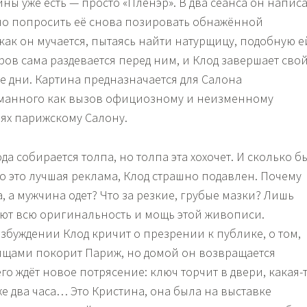
ны уже есть — просто «Пленэр». В два сеанса он напис
но попросить её снова позировать обнажённой
 как он мучается, пытаясь найти натурщицу, подобную е
ров сама раздевается перед ним, и Клод завершает сво
е дни. Картина предназначается для Салона
уманного как вызов официозному и неизменному
иях парижскому Салону.
а собирается толпа, но толпа эта хохочет. И сколько б
то это лучшая реклама, Клод страшно подавлен. Почему
 а мужчина одет? Что за резкие, грубые мазки? Лишь
ют всю оригинальность и мощь этой живописи.
збуждении Клод кричит о презрении к публике, о том,
рищами покорит Париж, но домой он возвращается
его ждёт новое потрясение: ключ торчит в двери, какая-
же два часа… Это Кристина, она была на выставке